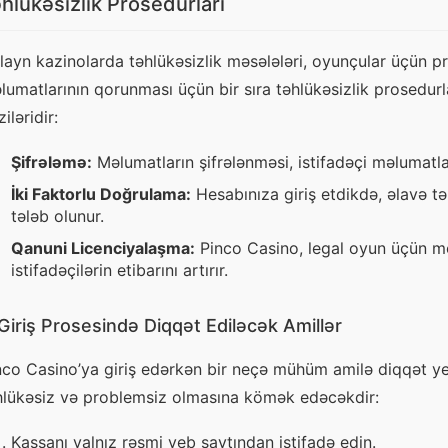
hlükəsizlik Prosedurları
layn kazinolarda təhlükəsizlik məsələləri, oyunçular üçün pri
lumatlarının qorunması üçün bir sıra təhlükəsizlik prosedurlar
iləridir:
Şifrələmə:
Məlumatların şifrələnməsi, istifadəçi məlumatl
İki Faktorlu Doğrulama:
Hesabınıza giriş etdikdə, əlavə tə
tələb olunur.
Qanuni Licenciyalaşma:
Pinco Casino, legal oyun üçün mö
istifadəçilərin etibarını artırır.
Giriş Prosesində Diqqət Ediləcək Amillər
nco Casino’ya giriş edərkən bir neçə mühüm amilə diqqət yetir
hlükəsiz və problemsiz olmasına kömək edəcəkdir:
Kassanı yalnız rəsmi veb saytından istifadə edin.