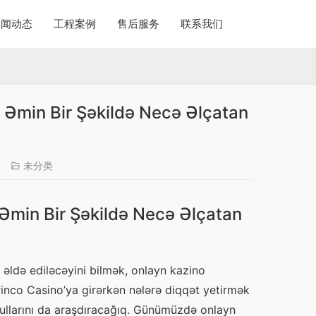
新闻动态
工程案例
售后服务
联系我们
ə Əmin Bir Şəkildə Necə Əlçatan
未分类
 Əmin Bir Şəkildə Necə Əlçatan
 əldə ediləcəyini bilmək, onlayn kazino 
inco Casino’ya girərkən nələrə diqqət yetirmək 
sullarını da araşdıracağıq. Günümüzdə onlayn 