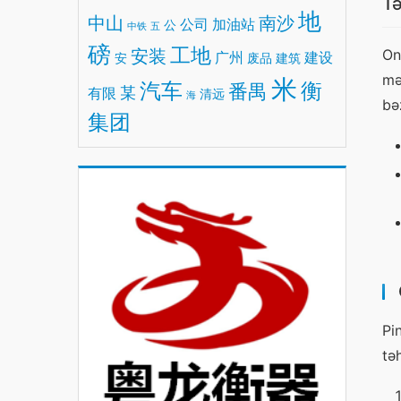
Tə
地
中山
南沙
公司
加油站
公
中铁
五
磅
工地
安装
On
广州
建设
安
废品
建筑
mə
米
汽车
衡
番禺
某
有限
清远
海
bəz
集团
Pi
tə