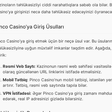
zinoların təhlükəsizliyi ciddi narahatlıqlara səbəb ola bilər
sino’ya girişinizi necə daha təhlükəsiz edəcəyinizi öyrənəcə
nco Casino’ya Giriş Üsulları
nco Casino’ya giriş etmək üçün bir neçə üsul var. Bu üsuların h
hlükəsizliyinə uyğun müxtəlif imkanlar təqdim edir. Aşağıda, b
rik:
Rəsmi Veb Saytı:
Kazinonun rəsmi web səhifəsi vasitəsilə
olaraq güncəllənən URL linklərini istifadə etməlisiniz.
Mobil Tətbiq:
Pinco Casino’nun mobil tətbiqi, istənilən ye
artırır. Tətbiq, rəsmi veb saytında tapıla bilər.
VPN İstifadəsi:
Əgər Pinco Casino’ya giriş zamanı məhdudiy
edərək, real IP adresinizi gizlədə bilərsiniz.