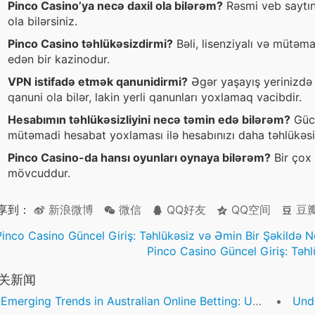
Pinco Casino’ya necə daxil ola bilərəm?
Rəsmi veb saytın
ola bilərsiniz.
Pinco Casino təhlükəsizdirmi?
Bəli, lisenziyalı və mütəma
edən bir kazinodur.
VPN istifadə etmək qanunidirmi?
Əgər yaşayış yerinizdə 
qanuni ola bilər, lakin yerli qanunları yoxlamaq vacibdir.
Hesabımın təhlükəsizliyini necə təmin edə bilərəm?
Gücl
mütəmadi hesabat yoxlaması ilə hesabınızı daha təhlükəsiz
Pinco Casino-da hansı oyunları oynaya bilərəm?
Bir çox 
mövcuddur.
享到：
新浪微博
微信
QQ好友
QQ空间
豆
Pinco Casino Güncel Giriş: Təhlükəsiz və Əmin Bir Şəkildə N
Pinco Casino Güncel Giriş: Təhl
关新闻
Emerging Trends in Australian Online Betting: Unlocking Opportunities for New Players
Underst