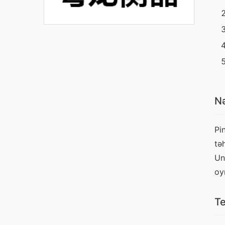
Nə
Pi
tə
Un
oy
Te