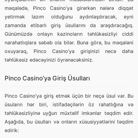
məqalədə, Pinco Casino’ya girərkən nələrə diqqət 
yetirmək lazım olduğunu aydınlaşdıracak, eyni 
zamanda etibarlı giriş üsullarını da araşdıracağıq. 
Günümüzdə onlayn kazinoların təhlükəsizliyi ciddi 
narahatlıqlara səbəb ola bilər. Buna görə, bu məqaləni 
oxuyaraq, Pinco Casino’ya girişinizi necə daha 
təhlükəsiz edəcəyinizi öyrənəcəksiniz.
Pinco Casino’ya Giriş Üsulları
Pinco Casino’ya giriş etmək üçün bir neçə üsul var. Bu 
üsuların hər biri, istifadəçilərin öz rahatlığına və 
təhlükəsizliyinə uyğun müxtəlif imkanlar təqdim edir. 
Aşağıda, bu üsulları və onların xüsusiyyətlərini təqdim 
edirik: