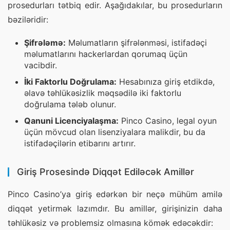
prosedurları tətbiq edir. Aşağıdakılar, bu prosedurların 
bəziləridir:
Şifrələmə:
Məlumatların şifrələnməsi, istifadəçi
məlumatlarını hackerlardan qorumaq üçün
vacibdir.
İki Faktorlu Doğrulama:
Hesabınıza giriş etdikdə,
əlavə təhlükəsizlik məqsədilə iki faktorlu
doğrulama tələb olunur.
Qanuni Licenciyalaşma:
Pinco Casino, legal oyun
üçün mövcud olan lisenziyalara malikdir, bu da
istifadəçilərin etibarını artırır.
Giriş Prosesində Diqqət Ediləcək Amillər
Pinco Casino’ya giriş edərkən bir neçə mühüm amilə 
diqqət yetirmək lazımdır. Bu amillər, girişinizin daha 
təhlükəsiz və problemsiz olmasına kömək edəcəkdir: