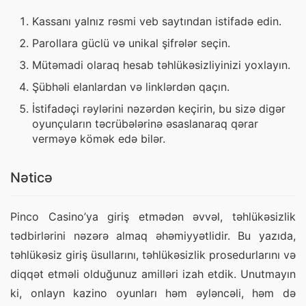
Kassanı yalnız rəsmi veb saytından istifadə edin.
Parollara güclü və unikal şifrələr seçin.
Mütəmadi olaraq hesab təhlükəsizliyinizi yoxlayın.
Şübhəli elanlardan və linklərdən qaçın.
İstifadəçi rəylərini nəzərdən keçirin, bu sizə digər
oyunçuların təcrübələrinə əsaslanaraq qərar
verməyə kömək edə bilər.
Nəticə
Pinco Casino’ya giriş etmədən əvvəl, təhlükəsizlik 
tədbirlərini nəzərə almaq əhəmiyyətlidir. Bu yazıda, 
təhlükəsiz giriş üsullarını, təhlükəsizlik prosedurlarını və 
diqqət etməli olduğunuz amilləri izah etdik. Unutmayın 
ki, onlayn kazino oyunları həm əyləncəli, həm də 