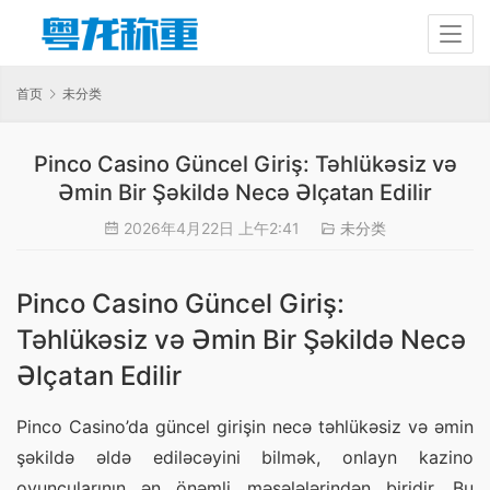
首页
未分类
Pinco Casino Güncel Giriş: Təhlükəsiz və
Əmin Bir Şəkildə Necə Əlçatan Edilir
2026年4月22日 上午2:41
未分类
Pinco Casino Güncel Giriş:
Təhlükəsiz və Əmin Bir Şəkildə Necə
Əlçatan Edilir
Pinco Casino’da güncel girişin necə təhlükəsiz və əmin 
şəkildə əldə ediləcəyini bilmək, onlayn kazino 
oyunçularının ən önəmli məsələlərindən biridir. Bu 