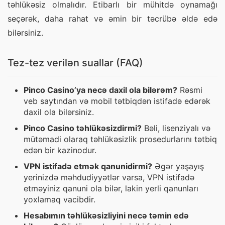
təhlükəsiz olmalıdır. Etibarlı bir mühitdə oynamağı 
seçərək, daha rahat və əmin bir təcrübə əldə edə 
bilərsiniz.
Tez-tez verilən suallar (FAQ)
Pinco Casino’ya necə daxil ola bilərəm?
Rəsmi
veb saytından və mobil tətbiqdən istifadə edərək
daxil ola bilərsiniz.
Pinco Casino təhlükəsizdirmi?
Bəli, lisenziyalı və
mütəmadi olaraq təhlükəsizlik prosedurlarını tətbiq
edən bir kazinodur.
VPN istifadə etmək qanunidirmi?
Əgər yaşayış
yerinizdə məhdudiyyətlər varsa, VPN istifadə
etməyiniz qanuni ola bilər, lakin yerli qanunları
yoxlamaq vacibdir.
Hesabımın təhlükəsizliyini necə təmin edə