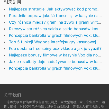
相关新闻
Najlepsze strategie: Jak aktywować kod promocyjny kasyna Vox efektywnie?
Poradnik: popraw jakość transmisji w kasynie na żywo Vox
Czy różnica między grami na żywo a grami wirtualnymi w kasynie Vox wpływa na doświadczenia?
Rzeczywista różnica salda a saldo bonusów kasyna Vox – co musisz wiedzieć?
Koncepcja bankrolla w grach filmowych Vox: klucz do sukcesu
Top 5 funkcji Wygoda interfejsu gry kasynowej Vox dla użytkowników
Kde dostanu free spiny bez vkladu a jak je využít?
Najlepsze bonusy filmowe w kasynie Vox dla nowych użytkowników 2023
Jakie rezultaty daje nadużywanie bonusów w kasynie Vox dla graczy?
Koncepcja bankrolla w grach filmowych Vox: klucz do sukcesu
关于我们
广东粤龙联网智能称重设备有限公司是一家大型地磅厂家，专业生产，销
售，维修，1-200吨电子地磅，过磅自助收款机，智能无人值守地磅，地