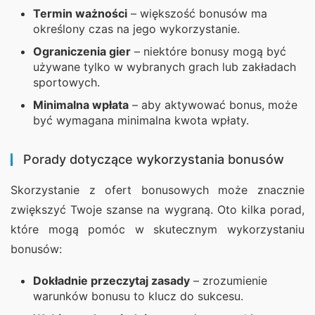
Termin ważności
– większość bonusów ma
określony czas na jego wykorzystanie.
Ograniczenia gier
– niektóre bonusy mogą być
używane tylko w wybranych grach lub zakładach
sportowych.
Minimalna wpłata
– aby aktywować bonus, może
być wymagana minimalna kwota wpłaty.
Porady dotyczące wykorzystania bonusów
Skorzystanie z ofert bonusowych może znacznie 
zwiększyć Twoje szanse na wygraną. Oto kilka porad, 
które mogą pomóc w skutecznym wykorzystaniu 
bonusów:
Dokładnie przeczytaj zasady
– zrozumienie
warunków bonusu to klucz do sukcesu.