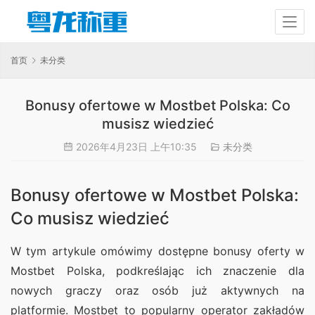
首页
未分类
Bonusy ofertowe w Mostbet Polska: Co
musisz wiedzieć
2026年4月23日 上午10:35
未分类
Bonusy ofertowe w Mostbet Polska:
Co musisz wiedzieć
W tym artykule omówimy dostępne bonusy oferty w 
Mostbet Polska, podkreślając ich znaczenie dla 
nowych graczy oraz osób już aktywnych na 
platformie. Mostbet to popularny operator zakładów 