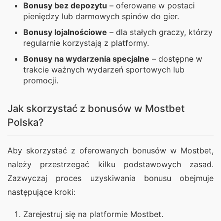
Bonusy bez depozytu
– oferowane w postaci
pieniędzy lub darmowych spinów do gier.
Bonusy lojalnościowe
– dla stałych graczy, którzy
regularnie korzystają z platformy.
Bonusy na wydarzenia specjalne
– dostępne w
trakcie ważnych wydarzeń sportowych lub
promocji.
Jak skorzystać z bonusów w Mostbet
Polska?
Aby skorzystać z oferowanych bonusów w Mostbet, 
należy przestrzegać kilku podstawowych zasad. 
Zazwyczaj proces uzyskiwania bonusu obejmuje 
następujące kroki:
Zarejestruj się na platformie Mostbet.