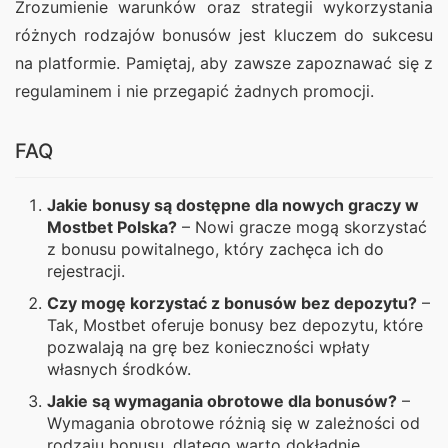
Zrozumienie warunków oraz strategii wykorzystania 
różnych rodzajów bonusów jest kluczem do sukcesu 
na platformie. Pamiętaj, aby zawsze zapoznawać się z 
regulaminem i nie przegapić żadnych promocji.
FAQ
Jakie bonusy są dostępne dla nowych graczy w
Mostbet Polska?
– Nowi gracze mogą skorzystać
z bonusu powitalnego, który zachęca ich do
rejestracji.
Czy mogę korzystać z bonusów bez depozytu?
–
Tak, Mostbet oferuje bonusy bez depozytu, które
pozwalają na grę bez konieczności wpłaty
własnych środków.
Jakie są wymagania obrotowe dla bonusów?
–
Wymagania obrotowe różnią się w zależności od
rodzaju bonusu, dlatego warto dokładnie