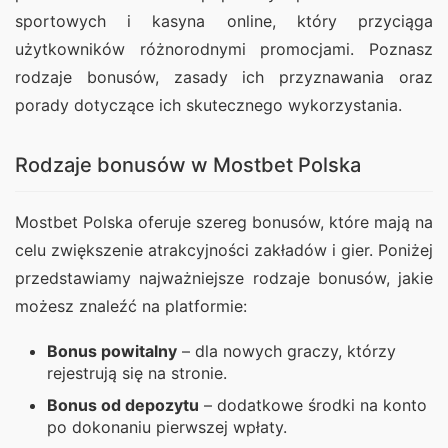
sportowych i kasyna online, który przyciąga 
użytkowników różnorodnymi promocjami. Poznasz 
rodzaje bonusów, zasady ich przyznawania oraz 
porady dotyczące ich skutecznego wykorzystania.
Rodzaje bonusów w Mostbet Polska
Mostbet Polska oferuje szereg bonusów, które mają na 
celu zwiększenie atrakcyjności zakładów i gier. Poniżej 
przedstawiamy najważniejsze rodzaje bonusów, jakie 
możesz znaleźć na platformie:
Bonus powitalny
– dla nowych graczy, którzy
rejestrują się na stronie.
Bonus od depozytu
– dodatkowe środki na konto
po dokonaniu pierwszej wpłaty.