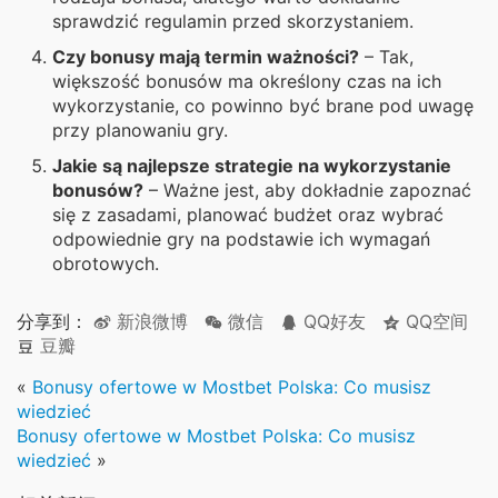
sprawdzić regulamin przed skorzystaniem.
Czy bonusy mają termin ważności?
– Tak,
większość bonusów ma określony czas na ich
wykorzystanie, co powinno być brane pod uwagę
przy planowaniu gry.
Jakie są najlepsze strategie na wykorzystanie
bonusów?
– Ważne jest, aby dokładnie zapoznać
się z zasadami, planować budżet oraz wybrać
odpowiednie gry na podstawie ich wymagań
obrotowych.
分享到：
新浪微博
微信
QQ好友
QQ空间
豆瓣
«
Bonusy ofertowe w Mostbet Polska: Co musisz
wiedzieć
Bonusy ofertowe w Mostbet Polska: Co musisz
wiedzieć
»