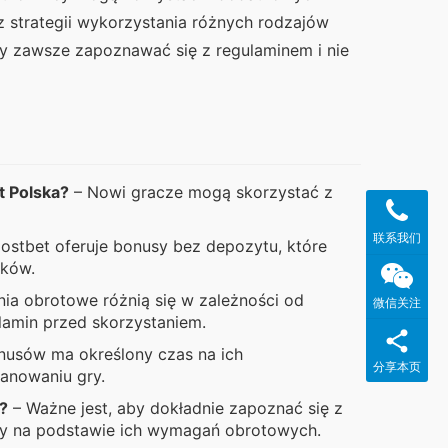
 strategii wykorzystania różnych rodzajów 
y zawsze zapoznawać się z regulaminem i nie 
t Polska?
– Nowi gracze mogą skorzystać z
联系我们
ostbet oferuje bonusy bez depozytu, które
dków.
a obrotowe różnią się w zależności od
微信关注
lamin przed skorzystaniem.
nusów ma określony czas na ich
分享本页
anowaniu gry.
?
– Ważne jest, aby dokładnie zapoznać się z
ry na podstawie ich wymagań obrotowych.