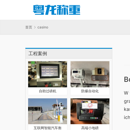
首页
casino
工程案例
B
自助过磅机
防爆自动化
W 
gr
ka
ic
互联网智能汽车衡
高端小地磅