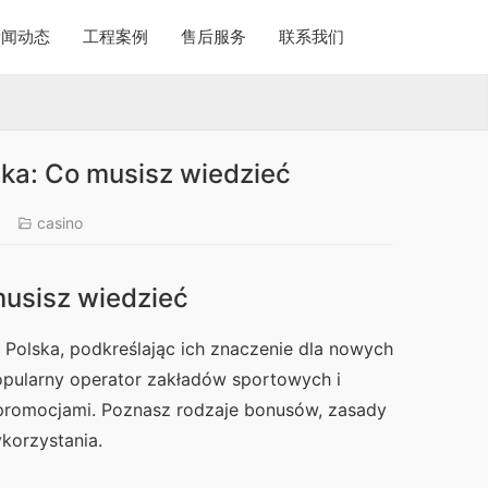
新闻动态
工程案例
售后服务
联系我们
ka: Co musisz wiedzieć
9
casino
musisz wiedzieć
olska, podkreślając ich znaczenie dla nowych 
opularny operator zakładów sportowych i 
promocjami. Poznasz rodzaje bonusów, zasady 
korzystania.