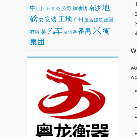
地
中山
南沙
公司
加油站
公
中铁
五
磅
工地
安装
广州
建设
安
废品
建筑
米
汽车
衡
番禺
某
有限
清远
海
集团
W
Wa
wp