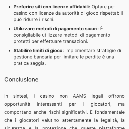
Preferire siti con licenze affidabili:
Optare per
casino con licenze da autorità di gioco rispettabili
può ridurre i rischi.
Utilizzare metodi di pagamento sicuri:
È
consigliabile utilizzare metodi di pagamento
protetti per effettuare transazioni.
Stabilire limiti di gioco:
Implementare strategie di
gestione bancaria per limitare le perdite è una
pratica saggia.
Conclusione
In sintesi, i casino non AAMS legali offrono 
opportunità interessanti per i giocatori, ma 
comportano anche rischi significativi. È fondamentale 
che i giocatori valutino attentamente la legalità, la 
sicurezza e la protezione che queste piattaforme 