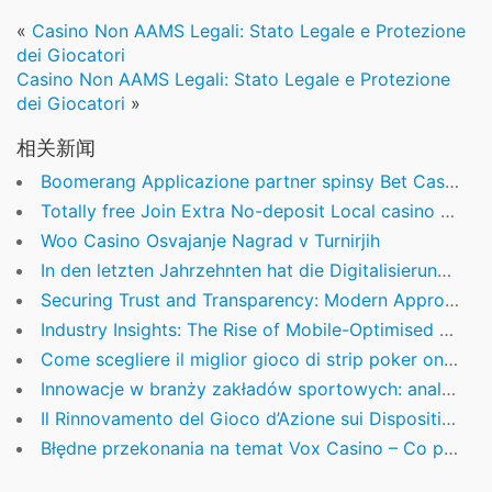
«
Casino Non AAMS Legali: Stato Legale e Protezione
dei Giocatori
Casino Non AAMS Legali: Stato Legale e Protezione
dei Giocatori
»
相关新闻
Boomerang Applicazione partner spinsy Bet Casino Commento 500, 200 FS bonus
Totally free Join Extra No-deposit Local casino Southern Africa Real money Ratings Read Support service Ratings of freesignupbonusnodepositcasinosa com
Woo Casino Osvajanje Nagrad v Turnirjih
In den letzten Jahrzehnten hat die Digitalisierung die Glücksspielindustrie grundlegend transformier
Securing Trust and Transparency: Modern Approaches to Withdrawal Processes in Digital Betting Ecosystems
Industry Insights: The Rise of Mobile-Optimised Online Slot Platforms
Come scegliere il miglior gioco di strip poker online per principianti e esperti
Innowacje w branży zakładów sportowych: analiza rynku i rola platform online
Il Rinnovamento del Gioco d’Azione sui Dispositivi Mobili: Innovazioni, Sicurezza e Strategia
Błędne przekonania na temat Vox Casino – Co powinieneś wiedzieć?