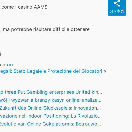
rio come i casino AAMS.
分享本页
, ma potrebbe risultare difficile ottenere 
瓣
catori
ali: Stato Legale e Protezione dei Giocatori
»
 Gambling enterprises United kingdom mr bet app bonus 2026 Take pleasure in On the Double bubble $step 1 put range of Just £step three Minimum Lay OnlineCasinoPulse
i wyzwania branży kasyn online: analiza na podstawie doświadczeń użytkowników
unft des Online-Glücksspiels: Innovationen, Sicherheit und Spielerfahrung
zione nell’Indoor Positioning: La Rivoluzione di Sweegon Cramox
utie van Online Gokplatforms: Betrouwbaarheid en Alternatieven in Nederland