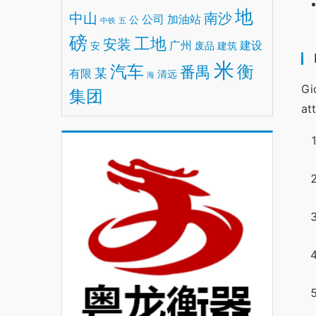
地
中山
南沙
公司
加油站
公
中铁
五
磅
工地
安装
广州
建设
安
废品
建筑
米
汽车
衡
番禺
某
有限
清远
海
Gi
集团
at