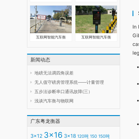
In
Gi
互联网智能汽车衡
互联网智能汽车衡
ca
le
新闻动态
地磅无法调四角误差
无人值守磅房管理系统——计量管理
五步法诊断串口通讯故障(三）
浅谈汽车衡与物联网
广东粤龙衡器
3x16
3x12
3x18
120吨
150
150吨