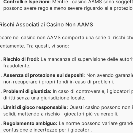
Controlli e Ispezioni:
Mentre i casino AAMS sono soggetti 
possono avere regole meno severe riguardo alla protezione
Rischi Associati ai Casino Non AAMS
ocare nei casino non AAMS comporta una serie di rischi che
tentamente. Tra questi, vi sono:
Rischio di frodi:
La mancanza di supervisione delle autorità
fraudolente.
Assenza di protezione sui depositi:
Non avendo garanzie
non recuperare i propri fondi in caso di problemi.
Problemi di giustizia:
In caso di controversie, i giocatori 
diritti senza una giurisdizione locale.
Limiti di gioco responsabile:
Questi casino possono non i
solidi, mettendo a rischio i giocatori più vulnerabili.
Regolamento ambiguo:
Le norme possono variare grande
confusione e incertezze per i giocatori.