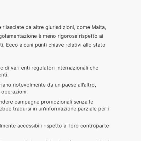
ilasciate da altre giurisdizioni, come Malta, 
egolamentazione è meno rigorosa rispetto ai 
. Ecco alcuni punti chiave relativi allo stato 
di vari enti regolatori internazionali che
nti.
iano notevolmente da un paese all’altro,
e operazioni.
endere campagne promozionali senza le
bbe tradursi in un’informazione parziale per i
ente accessibili rispetto ai loro controparte