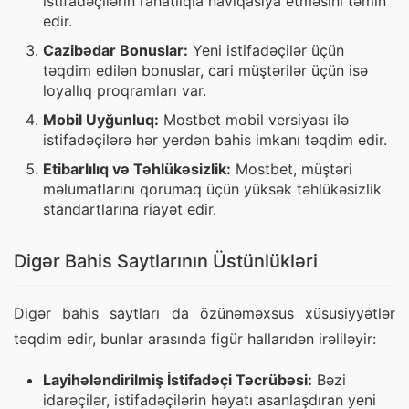
istifadəçilərin rahatlıqla naviqasiya etməsini təmin
edir.
Cazibədar Bonuslar:
Yeni istifadəçilər üçün
təqdim edilən bonuslar, cari müştərilər üçün isə
loyallıq proqramları var.
Mobil Uyğunluq:
Mostbet mobil versiyası ilə
istifadəçilərə hər yerdən bahis imkanı təqdim edir.
Etibarlılıq və Təhlükəsizlik:
Mostbet, müştəri
məlumatlarını qorumaq üçün yüksək təhlükəsizlik
standartlarına riayət edir.
Digər Bahis Saytlarının Üstünlükləri
Digər bahis saytları da özünəməxsus xüsusiyyətlər 
təqdim edir, bunlar arasında figür hallarıdən irəliləyir:
Layihələndirilmiş İstifadəçi Təcrübəsi:
Bəzi
idarəçilər, istifadəçilərin həyatı asanlaşdıran yeni