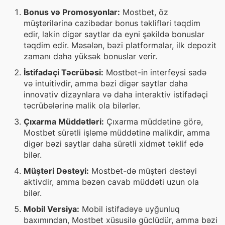
Bonus və Promosyonlar:
Mostbet, öz
müştərilərinə cazibədar bonus təklifləri təqdim
edir, lakin digər saytlar da eyni şəkildə bonuslar
təqdim edir. Məsələn, bəzi platformalar, ilk depozit
zamanı daha yüksək bonuslar verir.
İstifadəçi Təcrübəsi:
Mostbet-in interfeysi sadə
və intuitivdir, amma bəzi digər saytlar daha
innovativ dizaynlara və daha interaktiv istifadəçi
təcrübələrinə malik ola bilərlər.
Çıxarma Müddətləri:
Çıxarma müddətinə görə,
Mostbet sürətli işləmə müddətinə malikdir, amma
digər bəzi saytlar daha sürətli xidmət təklif edə
bilər.
Müştəri Dəstəyi:
Mostbet-də müştəri dəstəyi
aktivdir, amma bəzən cavab müddəti uzun ola
bilər.
Mobil Versiya:
Mobil istifadəyə uyğunluq
baxımından, Mostbet xüsusilə güclüdür, amma bəzi