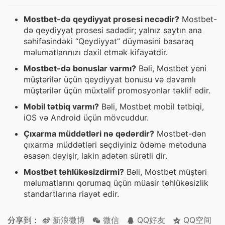
Mostbet-də qeydiyyat prosesi necədir?
Mostbet-
də qeydiyyat prosesi sadədir; yalnız saytın ana
səhifəsindəki “Qeydiyyat” düyməsini basaraq
məlumatlarınızı daxil etmək kifayətdir.
Mostbet-də bonuslar varmı?
Bəli, Mostbet yeni
müştərilər üçün qeydiyyat bonusu və davamlı
müştərilər üçün müxtəlif promosyonlar təklif edir.
Mobil tətbiq varmı?
Bəli, Mostbet mobil tətbiqi,
iOS və Android üçün mövcuddur.
Çıxarma müddətləri nə qədərdir?
Mostbet-dən
çıxarma müddətləri seçdiyiniz ödəmə metoduna
əsasən dəyişir, lakin adətən sürətli dir.
Mostbet təhlükəsizdirmi?
Bəli, Mostbet müştəri
məlumatlarını qorumaq üçün müasir təhlükəsizlik
standartlarına riayət edir.
分享到：
新浪微博
微信
QQ好友
QQ空间