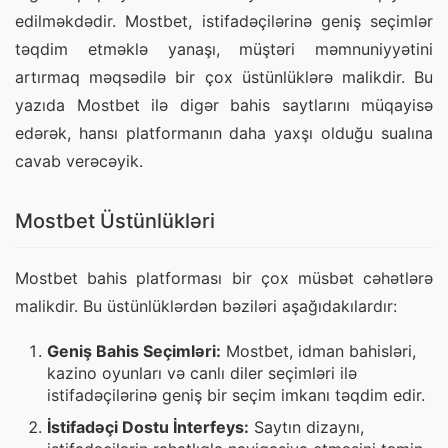
edilməkdədir. Mostbet, istifadəçilərinə geniş seçimlər 
təqdim etməklə yanaşı, müştəri məmnuniyyətini 
artırmaq məqsədilə bir çox üstünlüklərə malikdir. Bu 
yazıda Mostbet ilə digər bahis saytlarını müqayisə 
edərək, hansı platformanın daha yaxşı olduğu sualına 
cavab verəcəyik.
Mostbet Üstünlükləri
Mostbet bahis platforması bir çox müsbət cəhətlərə 
malikdir. Bu üstünlüklərdən bəziləri aşağıdakılardır:
Geniş Bahis Seçimləri:
Mostbet, idman bahisləri,
kazino oyunları və canlı diler seçimləri ilə
istifadəçilərinə geniş bir seçim imkanı təqdim edir.
İstifadəçi Dostu İnterfeys:
Saytın dizaynı,