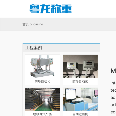
首页
casino
工程案例
M
防爆自动化
防爆自动化
İn
tə
ed
ar
ed
物联网汽车衡
自助过磅机