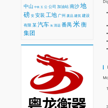
Di
地
中山
南沙
公司
加油站
公
中铁
五
磅
工地
安装
广州
建设
安
废品
建筑
米
汽车
衡
番禺
某
有限
清远
海
集团
Mo