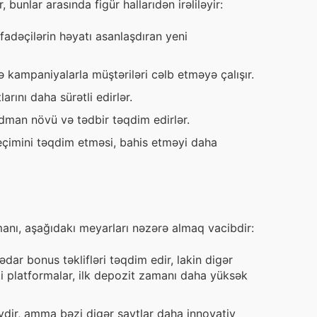
unlar arasında figür hallarıdən irəliləyir:
tifadəçilərin həyatı asanlaşdıran yeni
ə kampaniyalarla müştəriləri cəlb etməyə çalışır.
arını daha sürətli edirlər.
dman növü və tədbir təqdim edirlər.
seçimini təqdim etməsi, bahis etməyi daha
manı, aşağıdakı meyarları nəzərə almaq vacibdir:
dar bonus təklifləri təqdim edir, lakin digər
zi platformalar, ilk depozit zamanı daha yüksək
ivdir, amma bəzi digər saytlar daha innovativ