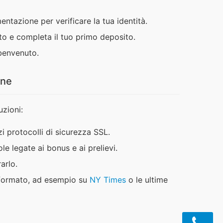
tazione per verificare la tua identità.
 e completa il tuo primo deposito.
 benvenuto.
one
uzioni:
zzi protocolli di sicurezza SSL.
le legate ai bonus e ai prelievi.
arlo.
informato, ad esempio su
NY Times
o le ultime