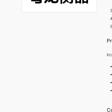
Pr
Pr
C