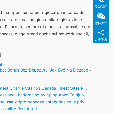
联系我们
ima opportunità per i giocatori in cerca di 
scelta del casino giusto alla registrazione 
微信关注
. Ricordate sempre di giocar responsabile e di 
nnessi e aggiornati anche sui network sociali, 
分享本页
瓣
nte
bet Bonus Bez Depozytu: Jak Być Na Bieżąco
»
t Charge Casinos Canada Finest Sites Recognizing monkey 27 mega jackpot Visa Notes
essionell bedömning av Spinpurple: En djupanalys
r criptomonedas enfocadas en la privacidad igual que Monero para anonimato mejorado donde resultan aceptadas
ssibility Restricted