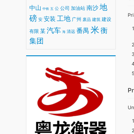
地
中山
南沙
公司
加油站
公
中铁
五
Pr
磅
工地
安装
广州
建设
安
废品
建筑
米
汽车
衡
番禺
某
有限
清远
海
集团
Pr
Un