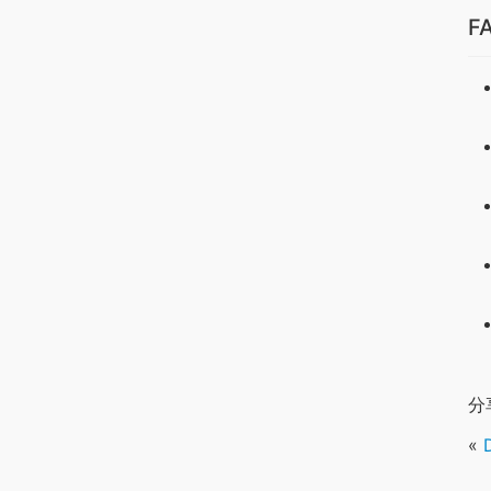
F
分
«