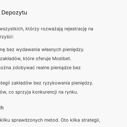
z Depozytu
szystkich, którzy rozważają rejestrację na 
rzyści:
mę bez wydawania własnych pieniędzy.
 zakładów, które oferuje Mostbet.
żna zdobywać realne pieniądze bez
tegii zakładów bez ryzykowania pieniędzy.
ów, co sprzyja konkurencji na rynku.
ch
ilku sprawdzonych metod. Oto kilka strategii, 