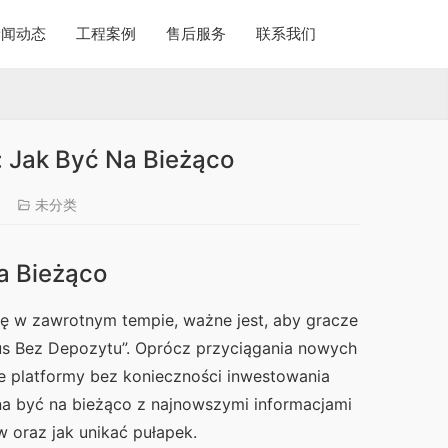
新闻动态
工程案例
售后服务
联系我们
 Jak Być Na Bieżąco
2
未分类
a Bieżąco
ię w zawrotnym tempie, ważne jest, aby gracze 
us Bez Depozytu”. Oprócz przyciągania nowych 
 platformy bez konieczności inwestowania 
a być na bieżąco z najnowszymi informacjami 
w oraz jak unikać pułapek.