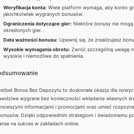
Weryfikacja konta:
Wiele platform wymaga, aby konto gr
jakichkolwiek wygranych bonusów.
Ograniczenia dotyczące gier:
Niektóre bonusy nie mogą
określonych gier.
Data ważności bonusu:
Upewnij się, że zrealizujesz bon
Wysokie wymagania obrotu:
Zwróć szczególną uwagę na
wysokie i niemożliwe do spełnienia.
odsumowanie
stbet Bonus Bez Depozytu to doskonała okazja dla nowych
awdziwe wygrane bez konieczności wkładania własnych śro
jnowszymi informacjami i promocjami oraz umieć rozpoznać
bonusów. Dzięki odpowiednim strategiom i świadomemu po
anse na sukces w zakładach online.