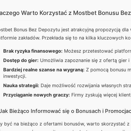
aczego Warto Korzystać z Mostbet Bonusu Be
stbet Bonus Bez Depozytu jest atrakcyjną propozycją dla w
atformie zakładów. Przekłada się to na kilka kluczowych ko
Brak ryzyka finansowego:
Możesz przetestować platfor
Dostęp do gier:
Umożliwia zapoznanie się z ofertą gier i
Bardziej realne szanse na wygraną:
Z pomocą bonusu mo
inwestycji.
Nauka strategii:
Daje możliwość rozwijania własnych stra
Przyciąganie nowych graczy:
Firmy zyskują więcej klient
Jak Bieżąco Informować się o Bonusach i Promocja
y być na bieżąco z ofertami bonusów, warto skorzystać z k