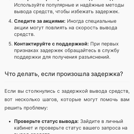
Используйте популярные и надёжные методы
вывода средств, чтобы избежать задержек.
Следите за акциями:
Иногда специальные
акции могут повлиять на скорость вывода
средств.
Контактируйте с поддержкой:
При первых
признаках задержек обращайтесь в службу
поддержки для получения разъяснений.
Что делать, если произошла задержка?
Если вы столкнулись с задержкой вывода средств, 
вот несколько шагов, которые могут помочь вам 
решить проблему:
Проверьте статус вывода:
Зайдите в личный
кабинет и проверьте статус вашего запроса на