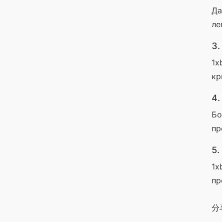
Да
ле
3.
1x
кр
4.
Бо
пр
5.
1x
пр
分