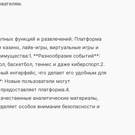
ователям.
упных функций и развлечений. Платформа 
 казино, лайв-игры, виртуальные игры и 
мущества:1. **Разнообразие событий**: 
, баскетбол, теннис и даже киберспорт.2. 
ый интерфейс, что делает его удобным для 
: Новые пользователи могут 
предоставляет платформа.4. 
ачественные аналитические материалы, 
уделяет особое внимание безопасности и 