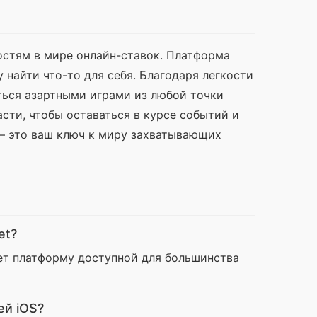
стям в мире онлайн-ставок. Платформа 
найти что-то для себя. Благодаря легкости 
ться азартными играми из любой точки 
сти, чтобы оставаться в курсе событий и 
— это ваш ключ к миру захватывающих 
et?
ает платформу доступной для большинства 
ей iOS?