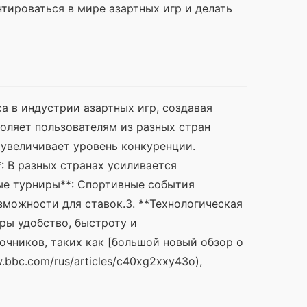
ироваться в мире азартных игр и делать 
 в индустрии азартных игр, создавая 
оляет пользователям из разных стран 
 увеличивает уровень конкуренции. 
: В разных странах усиливается 
ые турниры**: Спортивные события 
зможности для ставок.3. **Технологическая 
ры удобство, быстроту и 
чников, таких как [большой новый обзор о 
bbc.com/rus/articles/c40xg2xxy43o), 