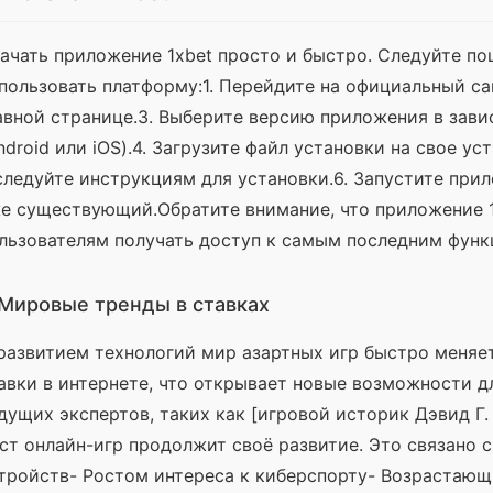
ачать приложение 1xbet просто и быстро. Следуйте по
пользовать платформу:1. Перейдите на официальный сайт
авной странице.3. Выберите версию приложения в зав
ndroid или iOS).4. Загрузите файл установки на свое ус
следуйте инструкциям для установки.6. Запустите прил
е существующий.Обратите внимание, что приложение 1x
льзователям получать доступ к самым последним функ
Мировые тренды в ставках
развитием технологий мир азартных игр быстро меняет
авки в интернете, что открывает новые возможности дл
дущих экспертов, таких как [игровой историк Дэвид Г. Ш
ст онлайн-игр продолжит своё развитие. Это связано с
тройств- Ростом интереса к киберспорту- Возрастающ