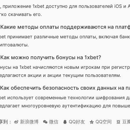
, приложение 1xbet доступно для пользователей iOS и A
гко скачивать его.
 Какие методы оплаты поддерживаются на плат
bet принимает различные методы оплаты, включая банк
иптовалюты.
 Как можно получить бонусы на 1xbet?
нусы на 1xbet начисляются новым игрокам при регистра
едлагаются акции и акции текущим пользователям.
 Как обеспечить безопасность своих данных на 
bet использует современные технологии шифрования дл
едлагает многоуровневую аутентификацию для повыше
享到：
新浪微博
微信
QQ好友
QQ空间
豆