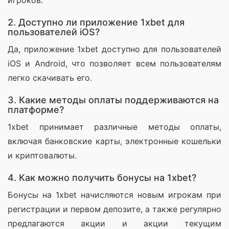
игроков.
2. Доступно ли приложение 1xbet для
пользователей iOS?
Да, приложение 1xbet доступно для пользователей 
iOS и Android, что позволяет всем пользователям 
легко скачивать его.
3. Какие методы оплаты поддерживаются на
платформе?
1xbet принимает различные методы оплаты, 
включая банковские карты, электронные кошельки 
и криптовалюты.
4. Как можно получить бонусы на 1xbet?
Бонусы на 1xbet начисляются новым игрокам при 
регистрации и первом депозите, а также регулярно 
предлагаются акции и акции текущим 