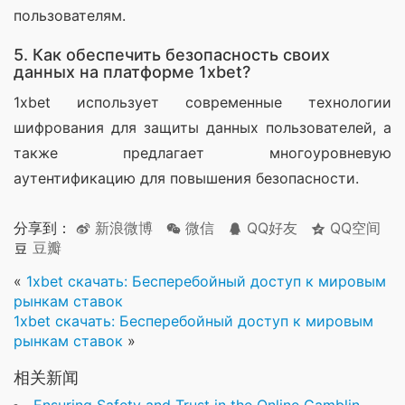
пользователям.
5. Как обеспечить безопасность своих
данных на платформе 1xbet?
1xbet использует современные технологии 
шифрования для защиты данных пользователей, а 
также предлагает многоуровневую 
аутентификацию для повышения безопасности.
分享到：
新浪微博
微信
QQ好友
QQ空间
豆瓣
«
1xbet скачать: Бесперебойный доступ к мировым
рынкам ставок
1xbet скачать: Бесперебойный доступ к мировым
рынкам ставок
»
相关新闻