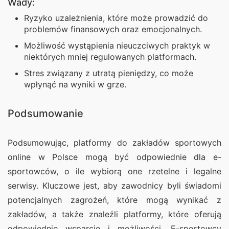
Wady:
Ryzyko uzależnienia, które może prowadzić do
problemów finansowych oraz emocjonalnych.
Możliwość wystąpienia nieuczciwych praktyk w
niektórych mniej regulowanych platformach.
Stres związany z utratą pieniędzy, co może
wpłynąć na wyniki w grze.
Podsumowanie
Podsumowując, platformy do zakładów sportowych 
online w Polsce mogą być odpowiednie dla e-
sportowców, o ile wybiorą one rzetelne i legalne 
serwisy. Kluczowe jest, aby zawodnicy byli świadomi 
potencjalnych zagrożeń, które mogą wynikać z 
zakładów, a także znaleźli platformy, które oferują 
odpowiednie wsparcie i możliwości. E-sportowcy 