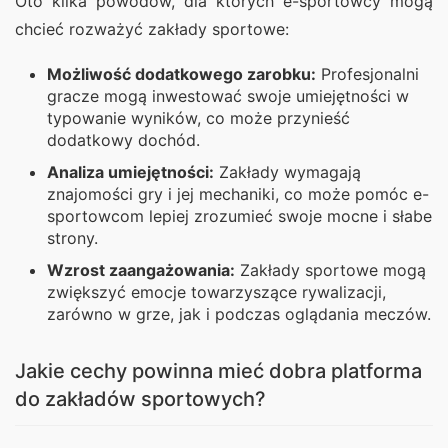
Oto kilka powodów, dla których e-sportowcy mogą 
chcieć rozważyć zakłady sportowe:
Możliwość dodatkowego zarobku:
Profesjonalni
gracze mogą inwestować swoje umiejętności w
typowanie wyników, co może przynieść
dodatkowy dochód.
Analiza umiejętności:
Zakłady wymagają
znajomości gry i jej mechaniki, co może pomóc e-
sportowcom lepiej zrozumieć swoje mocne i słabe
strony.
Wzrost zaangażowania:
Zakłady sportowe mogą
zwiększyć emocje towarzyszące rywalizacji,
zarówno w grze, jak i podczas oglądania meczów.
Jakie cechy powinna mieć dobra platforma
do zakładów sportowych?