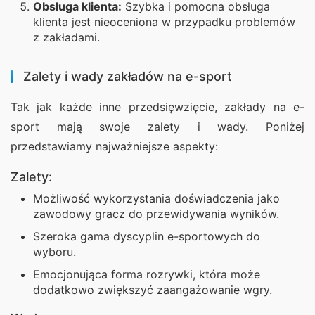
Obsługa klienta:
Szybka i pomocna obsługa
klienta jest nieoceniona w przypadku problemów
z zakładami.
Zalety i wady zakładów na e-sport
Tak jak każde inne przedsięwzięcie, zakłady na e-
sport mają swoje zalety i wady. Poniżej 
przedstawiamy najważniejsze aspekty:
Zalety:
Możliwość wykorzystania doświadczenia jako
zawodowy gracz do przewidywania wyników.
Szeroka gama dyscyplin e-sportowych do
wyboru.
Emocjonująca forma rozrywki, która może
dodatkowo zwiększyć zaangażowanie wgry.