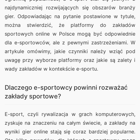
najdynamiczniej rozwijających się obszarów branży 
gier. Odpowiadając na pytanie postawione w tytule, 
można stwierdzić, że platformy do zakładów 
sportowych online w Polsce mogą być odpowiednie 
dla e-sportowców, ale z pewnymi zastrzeżeniami. W 
artykule omówimy, jakie czynniki należy wziąć pod 
uwagę przy wyborze platformy oraz jakie są zalety i 
wady zakładów w kontekście e-sportu.
Dlaczego e-sportowcy powinni rozważać
zakłady sportowe?
E-sport, czyli rywalizacja w grach komputerowych, 
zyskuje na znaczeniu na całym świecie, a zakłady na 
wyniki gier online stają się coraz bardziej popularne. 