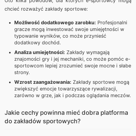
Oto kilka powodów, dla których e-sportowcy mogą 
chcieć rozważyć zakłady sportowe:
Możliwość dodatkowego zarobku:
Profesjonalni
gracze mogą inwestować swoje umiejętności w
typowanie wyników, co może przynieść
dodatkowy dochód.
Analiza umiejętności:
Zakłady wymagają
znajomości gry i jej mechaniki, co może pomóc e-
sportowcom lepiej zrozumieć swoje mocne i słabe
strony.
Wzrost zaangażowania:
Zakłady sportowe mogą
zwiększyć emocje towarzyszące rywalizacji,
zarówno w grze, jak i podczas oglądania meczów.
Jakie cechy powinna mieć dobra platforma
do zakładów sportowych?