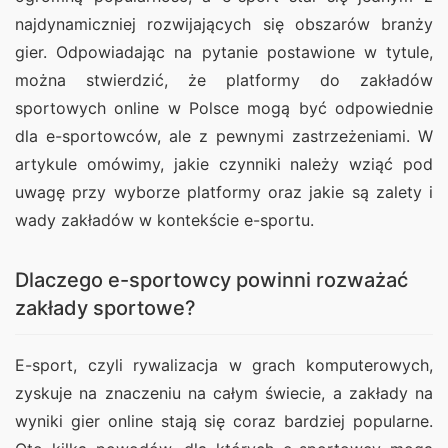
najdynamiczniej rozwijających się obszarów branży 
gier. Odpowiadając na pytanie postawione w tytule, 
można stwierdzić, że platformy do zakładów 
sportowych online w Polsce mogą być odpowiednie 
dla e-sportowców, ale z pewnymi zastrzeżeniami. W 
artykule omówimy, jakie czynniki należy wziąć pod 
uwagę przy wyborze platformy oraz jakie są zalety i 
wady zakładów w kontekście e-sportu.
Dlaczego e-sportowcy powinni rozważać
zakłady sportowe?
E-sport, czyli rywalizacja w grach komputerowych, 
zyskuje na znaczeniu na całym świecie, a zakłady na 
wyniki gier online stają się coraz bardziej popularne. 