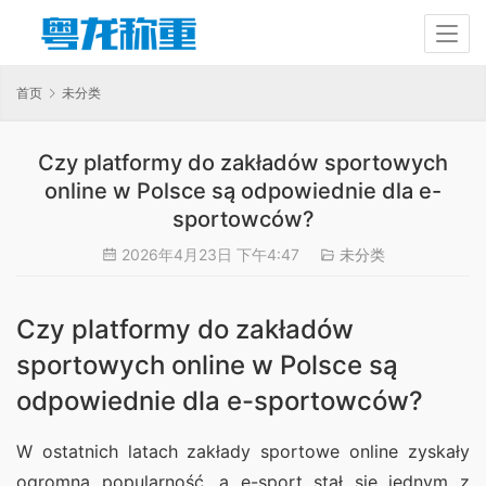
首页
未分类
Czy platformy do zakładów sportowych
online w Polsce są odpowiednie dla e-
sportowców?
2026年4月23日 下午4:47
未分类
Czy platformy do zakładów
sportowych online w Polsce są
odpowiednie dla e-sportowców?
W ostatnich latach zakłady sportowe online zyskały 
ogromną popularność, a e-sport stał się jednym z 