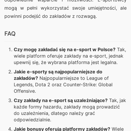
mogą w pełni wykorzystać swoje umiejętności, ale 
powinni podejść do zakładów z rozwagą.
FAQ
Czy mogę zakładać się na e-sport w Polsce?
Tak,
wiele platform oferuje zakłady na e-sport, jednak
upewnij się, że wybrana platforma jest legalna.
Jakie e-sporty są najpopularniejsze do
zakładów?
Najpopularniejsze to League of
Legends, Dota 2 oraz Counter-Strike: Global
Offensive.
Czy zakłady na e-sport są uzależniające?
Tak, jak
każde formy hazardu, zakłady mogą prowadzić
do uzależnienia, dlatego należy grać
odpowiedzialnie.
Jakie bonusy oferują platformy zakładów?
Wiele