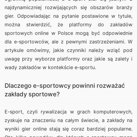
najdynamiczniej rozwijających się obszarów branży 
gier. Odpowiadając na pytanie postawione w tytule, 
można stwierdzić, że platformy do zakładów 
sportowych online w Polsce mogą być odpowiednie 
dla e-sportowców, ale z pewnymi zastrzeżeniami. W 
artykule omówimy, jakie czynniki należy wziąć pod 
uwagę przy wyborze platformy oraz jakie są zalety i 
wady zakładów w kontekście e-sportu.
Dlaczego e-sportowcy powinni rozważać
zakłady sportowe?
E-sport, czyli rywalizacja w grach komputerowych, 
zyskuje na znaczeniu na całym świecie, a zakłady na 
wyniki gier online stają się coraz bardziej popularne. 