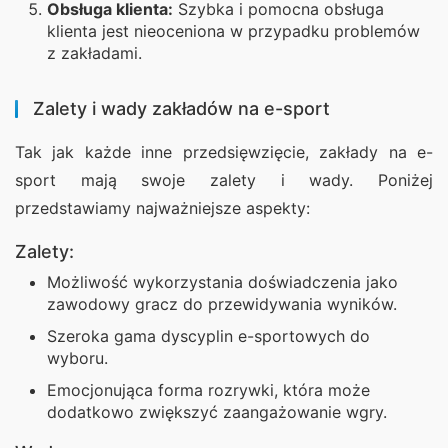
Obsługa klienta:
Szybka i pomocna obsługa
klienta jest nieoceniona w przypadku problemów
z zakładami.
Zalety i wady zakładów na e-sport
Tak jak każde inne przedsięwzięcie, zakłady na e-
sport mają swoje zalety i wady. Poniżej 
przedstawiamy najważniejsze aspekty:
Zalety:
Możliwość wykorzystania doświadczenia jako
zawodowy gracz do przewidywania wyników.
Szeroka gama dyscyplin e-sportowych do
wyboru.
Emocjonująca forma rozrywki, która może
dodatkowo zwiększyć zaangażowanie wgry.