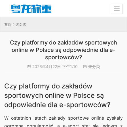
首页
未分类
Czy platformy do zakładów sportowych
online w Polsce są odpowiednie dla e-
sportowców?
2026年4月22日 下午1:10
未分类
Czy platformy do zakładów
sportowych online w Polsce są
odpowiednie dla e-sportowców?
W ostatnich latach zakłady sportowe online zyskały 
ogromną popularność, a e-sport stał się jednym z 