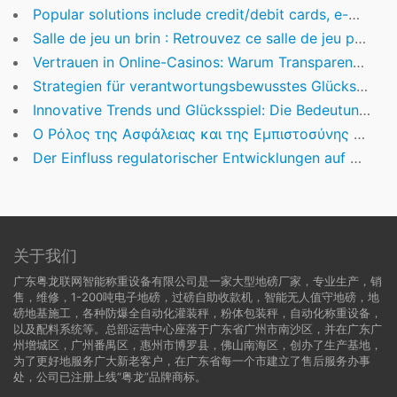
Popular solutions include credit/debit cards, e-wallets, lender transmits, if you don’t cryptocurrencies
Salle de jeu un brin : Retrouvez ce salle de jeu paradisiaque
Vertrauen in Online-Casinos: Warum Transparenz und Ehrlichkeit entscheidend sind
Strategien für verantwortungsbewusstes Glücksspiel: Die Rolle von Bonussen ohne Einzahlung in der Schweiz
Innovative Trends und Glücksspiel: Die Bedeutung einer vielfältigen Spielauswahl bei Online-Casinos in Österreich
Ο Ρόλος της Ασφάλειας και της Εμπιστοσύνης στον Ελληνικό Online Τζόγο
Der Einfluss regulatorischer Entwicklungen auf Online-Casinomarken in der Schweiz
关于我们
广东粤龙联网智能称重设备有限公司是一家大型地磅厂家，专业生产，销
售，维修，1-200吨电子地磅，过磅自助收款机，智能无人值守地磅，地
磅地基施工，各种防爆全自动化灌装秤，粉体包装秤，自动化称重设备，
以及配料系统等。总部运营中心座落于广东省广州市南沙区，并在广东广
州增城区，广州番禺区，惠州市博罗县，佛山南海区，创办了生产基地，
为了更好地服务广大新老客户，在广东省每一个市建立了售后服务办事
处，公司已注册上线“粤龙”品牌商标。