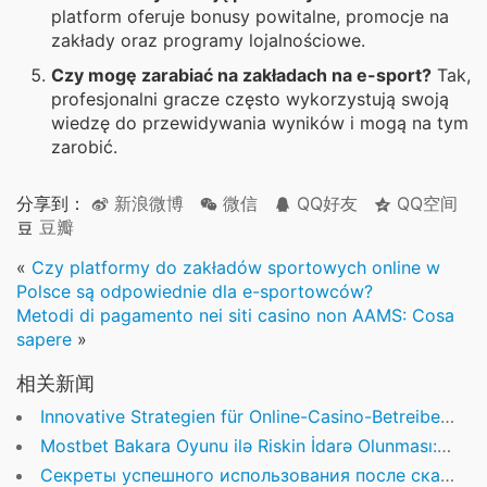
platform oferuje bonusy powitalne, promocje na
zakłady oraz programy lojalnościowe.
Czy mogę zarabiać na zakładach na e-sport?
Tak,
profesjonalni gracze często wykorzystują swoją
wiedzę do przewidywania wyników i mogą na tym
zarobić.
分享到：
新浪微博
微信
QQ好友
QQ空间
豆瓣
«
Czy platformy do zakładów sportowych online w
Polsce są odpowiednie dla e-sportowców?
Metodi di pagamento nei siti casino non AAMS: Cosa
sapere
»
相关新闻
Innovative Strategien für Online-Casino-Betreiber im deutschen Markt
Mostbet Bakara Oyunu ilə Riskin İdarə Olunması: Uğurlu Oyunçuların Sirrləri
Секреты успешного использования после скачать pinco