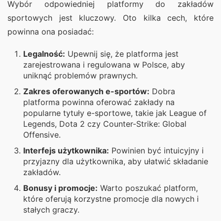
Wybór odpowiedniej platformy do zakładów 
sportowych jest kluczowy. Oto kilka cech, które 
powinna ona posiadać:
Legalność:
Upewnij się, że platforma jest
zarejestrowana i regulowana w Polsce, aby
uniknąć problemów prawnych.
Zakres oferowanych e-sportów:
Dobra
platforma powinna oferować zakłady na
popularne tytuły e-sportowe, takie jak League of
Legends, Dota 2 czy Counter-Strike: Global
Offensive.
Interfejs użytkownika:
Powinien być intuicyjny i
przyjazny dla użytkownika, aby ułatwić składanie
zakładów.
Bonusy i promocje:
Warto poszukać platform,
które oferują korzystne promocje dla nowych i
stałych graczy.