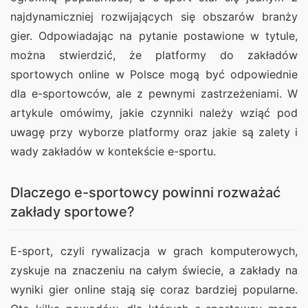
najdynamiczniej rozwijających się obszarów branży 
gier. Odpowiadając na pytanie postawione w tytule, 
można stwierdzić, że platformy do zakładów 
sportowych online w Polsce mogą być odpowiednie 
dla e-sportowców, ale z pewnymi zastrzeżeniami. W 
artykule omówimy, jakie czynniki należy wziąć pod 
uwagę przy wyborze platformy oraz jakie są zalety i 
wady zakładów w kontekście e-sportu.
Dlaczego e-sportowcy powinni rozważać
zakłady sportowe?
E-sport, czyli rywalizacja w grach komputerowych, 
zyskuje na znaczeniu na całym świecie, a zakłady na 
wyniki gier online stają się coraz bardziej popularne. 