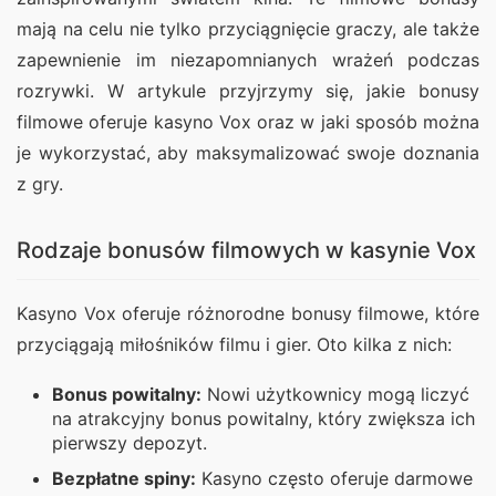
mają na celu nie tylko przyciągnięcie graczy, ale także 
zapewnienie im niezapomnianych wrażeń podczas 
rozrywki. W artykule przyjrzymy się, jakie bonusy 
filmowe oferuje kasyno Vox oraz w jaki sposób można 
je wykorzystać, aby maksymalizować swoje doznania 
z gry.
Rodzaje bonusów filmowych w kasynie Vox
Kasyno Vox oferuje różnorodne bonusy filmowe, które 
przyciągają miłośników filmu i gier. Oto kilka z nich:
Bonus powitalny:
Nowi użytkownicy mogą liczyć
na atrakcyjny bonus powitalny, który zwiększa ich
pierwszy depozyt.
Bezpłatne spiny:
Kasyno często oferuje darmowe