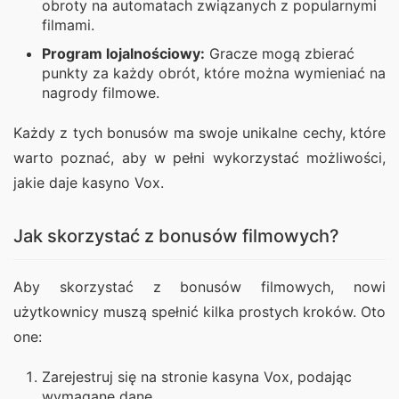
obroty na automatach związanych z popularnymi
filmami.
Program lojalnościowy:
Gracze mogą zbierać
punkty za każdy obrót, które można wymieniać na
nagrody filmowe.
Każdy z tych bonusów ma swoje unikalne cechy, które 
warto poznać, aby w pełni wykorzystać możliwości, 
jakie daje kasyno Vox.
Jak skorzystać z bonusów filmowych?
Aby skorzystać z bonusów filmowych, nowi 
użytkownicy muszą spełnić kilka prostych kroków. Oto 
one:
Zarejestruj się na stronie kasyna Vox, podając
wymagane dane.