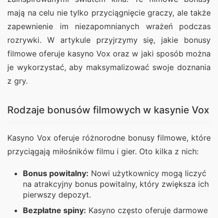
mają na celu nie tylko przyciągnięcie graczy, ale także 
zapewnienie im niezapomnianych wrażeń podczas 
rozrywki. W artykule przyjrzymy się, jakie bonusy 
filmowe oferuje kasyno Vox oraz w jaki sposób można 
je wykorzystać, aby maksymalizować swoje doznania 
z gry.
Rodzaje bonusów filmowych w kasynie Vox
Kasyno Vox oferuje różnorodne bonusy filmowe, które 
przyciągają miłośników filmu i gier. Oto kilka z nich:
Bonus powitalny:
Nowi użytkownicy mogą liczyć
na atrakcyjny bonus powitalny, który zwiększa ich
pierwszy depozyt.
Bezpłatne spiny:
Kasyno często oferuje darmowe