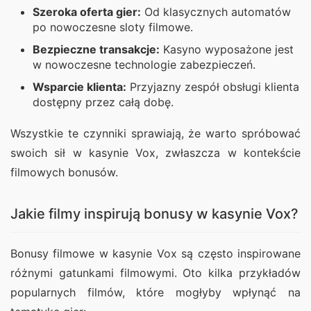
Szeroka oferta gier:
Od klasycznych automatów
po nowoczesne sloty filmowe.
Bezpieczne transakcje:
Kasyno wyposażone jest
w nowoczesne technologie zabezpieczeń.
Wsparcie klienta:
Przyjazny zespół obsługi klienta
dostępny przez całą dobę.
Wszystkie te czynniki sprawiają, że warto spróbować 
swoich sił w kasynie Vox, zwłaszcza w kontekście 
filmowych bonusów.
Jakie filmy inspirują bonusy w kasynie Vox?
Bonusy filmowe w kasynie Vox są często inspirowane 
różnymi gatunkami filmowymi. Oto kilka przykładów 
popularnych filmów, które mogłyby wpłynąć na 