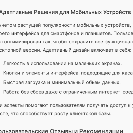
Адаптивные Решения для Мобильных Устройств
учетом растущей популярности мобильных устройств, 
оего интерфейса для смартфонов и планшетов. Пользов
л оптимизирован так, чтобы сохранить все функциона
сктопной версии. Адаптивный дизайн включает в себя: 
Легкость в использовании на маленьких экранах.
Кнопки и элементы интерфейса, подходящие для каса
Быстрая загрузка и минимальный объем данных.
Работа без сбоев даже с ограниченным интернет-сое
и аспекты помогают пользователям получать доступ к у
сте, что способствует росту клиентской базы.
ользовательские Отзывы и Рекомендации