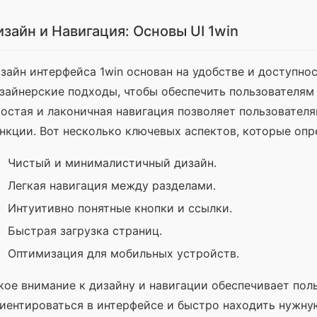
изайн и Навигация: Основы UI 1win
зайн интерфейса 1win основан на удобстве и доступно
зайнерские подходы, чтобы обеспечить пользователям 
остая и лаконичная навигация позволяет пользователя
нкции. Вот несколько ключевых аспектов, которые опр
Чистый и минималистичный дизайн.
Легкая навигация между разделами.
Интуитивно понятные кнопки и ссылки.
Быстрая загрузка страниц.
Оптимизация для мобильных устройств.
кое внимание к дизайну и навигации обеспечивает пол
иентироваться в интерфейсе и быстро находить нужн