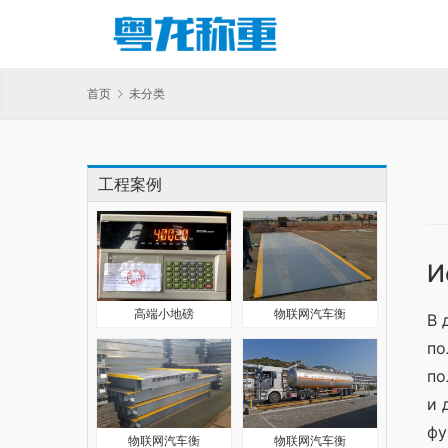
首页
未分类
工程案例
И
高端小地磅
物联网汽车衡
В 
по
по
и 
фу
物联网汽车衡
物联网汽车衡