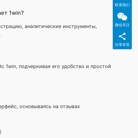
联系我们
ет 1win?
微信关注
страцию, аналитические инструменты, 
.
分享本页
 1win, подчеркивая его удобство и простой 
ерфейс, основываясь на отзывах 
瓣