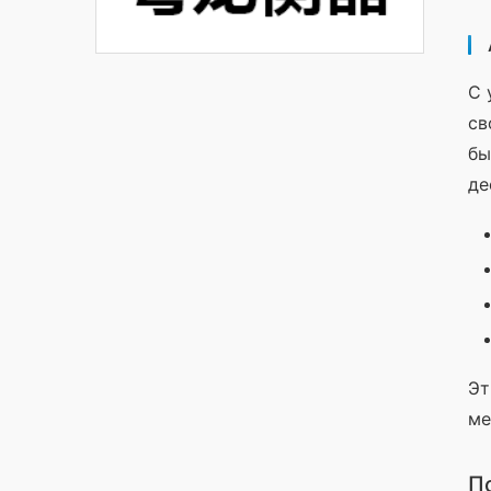
С 
св
бы
де
Эт
ме
П