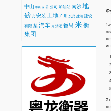
地
中山
南沙
公司
加油站
公
中铁
五
Ф
磅
工地
安装
广州
建设
安
废品
建筑
米
汽车
衡
番禺
1w
某
有限
清远
海
пл
集团
де
ин
Эт
де