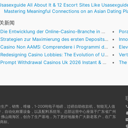
Usasexguide All About It & 12 Escort Sites Like Usasexguid
Mastering Meaningful Connections on an Asian Dating P
关新闻
Die Entwicklung der Online-Casino-Branche in Deutschland: Trends, Regulierung und Qualität
Porad
Strategien zur Maximierung des ersten Deposits bei Online-Casinos: Ein Blick auf Anbieter mit attraktiven Bonusangeboten
Innovat
Casino Non AAMS: Comprendere i Programmi di Fedeltà
Elevatin
Redesigning Casino Lobbies: The Evolution of User Interface and Experience
Vertrouwe
Prompt Withdrawal Casinos Uk 2026 Instant & Same-Date Winnings
The C
生产，销售，维修，1-200吨电子地磅，过磅自助收款机，智能无人值
秤，自动化称重设备，以及配料系统等。总部运营中心座落于广东省广州
，佛山南海区，创办了生产基地，为了更好地服务广大新老客户，在广东
牌商标。