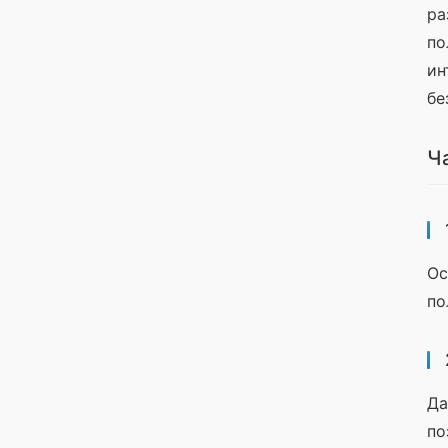
ра
по
ин
бе
Ч
Ос
по
Да
по