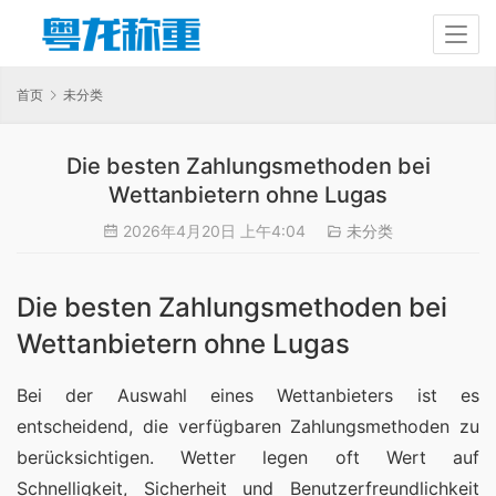
首页
未分类
Die besten Zahlungsmethoden bei
Wettanbietern ohne Lugas
2026年4月20日 上午4:04
未分类
Die besten Zahlungsmethoden bei
Wettanbietern ohne Lugas
Bei der Auswahl eines Wettanbieters ist es 
entscheidend, die verfügbaren Zahlungsmethoden zu 
berücksichtigen. Wetter legen oft Wert auf 
Schnelligkeit, Sicherheit und Benutzerfreundlichkeit 