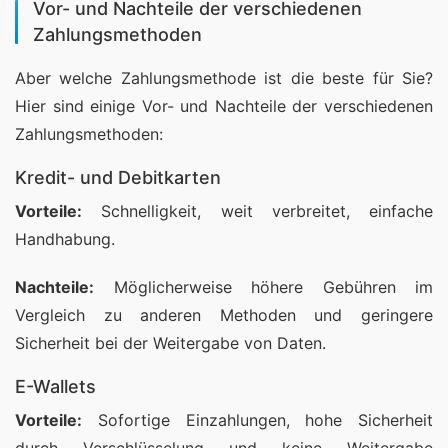
Vor- und Nachteile der verschiedenen
Zahlungsmethoden
Aber welche Zahlungsmethode ist die beste für Sie? 
Hier sind einige Vor- und Nachteile der verschiedenen 
Zahlungsmethoden:
Kredit- und Debitkarten
Vorteile:
 Schnelligkeit, weit verbreitet, einfache 
Handhabung.
Nachteile:
 Möglicherweise höhere Gebühren im 
Vergleich zu anderen Methoden und geringere 
Sicherheit bei der Weitergabe von Daten.
E-Wallets
Vorteile:
 Sofortige Einzahlungen, hohe Sicherheit 