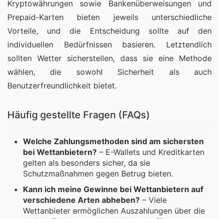
Kryptowährungen sowie Bankenüberweisungen und 
Prepaid-Karten bieten jeweils unterschiedliche 
Vorteile, und die Entscheidung sollte auf den 
individuellen Bedürfnissen basieren. Letztendlich 
sollten Wetter sicherstellen, dass sie eine Methode 
wählen, die sowohl Sicherheit als auch 
Benutzerfreundlichkeit bietet.
Häufig gestellte Fragen (FAQs)
Welche Zahlungsmethoden sind am sichersten
bei Wettanbietern?
– E-Wallets und Kreditkarten
gelten als besonders sicher, da sie
Schutzmaßnahmen gegen Betrug bieten.
Kann ich meine Gewinne bei Wettanbietern auf
verschiedene Arten abheben?
– Viele
Wettanbieter ermöglichen Auszahlungen über die