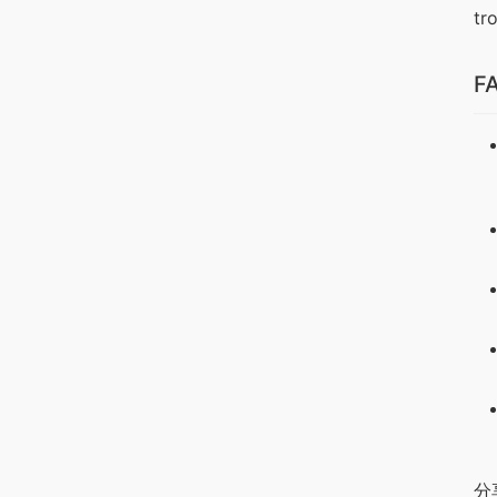
tro
F
分