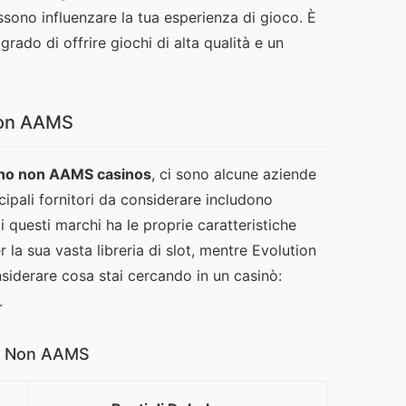
ssono influenzare la tua esperienza di gioco. È 
rado di offrire giochi di alta qualità e un 
 Non AAMS
sino non AAMS casinos
, ci sono alcune aziende 
cipali fornitori da considerare includono 
uesti marchi ha le proprie caratteristiche 
la sua vasta libreria di slot, mentre Evolution 
siderare cosa stai cercando in un casinò: 
.
ino Non AAMS