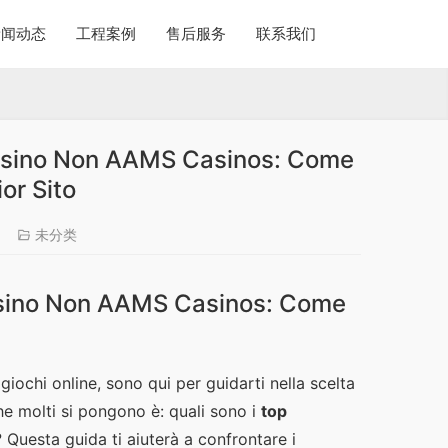
新闻动态
工程案例
售后服务
联系我们
Casino Non AAMS Casinos: Come
ior Sito
6
未分类
Casino Non AAMS Casinos: Come
iochi online, sono qui per guidarti nella scelta 
e molti si pongono è: quali sono i 
top 
? Questa guida ti aiuterà a confrontare i 