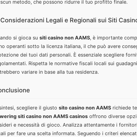
ascun metodo, che possono ridurre il tuo profitto finale.
 Considerazioni Legali e Regionali sui Siti Cas
ando si gioca su 
siti casino non AAMS
, è importante compr
no operanti sotto la licenza italiana, il che può avere conseg
otezione dei tuoi dati personali. È essenziale scegliere forn
golamentati. Rispetta le normative fiscali locali sui guadagni 
trebbero variare in base alla tua residenza.
onclusione
sintesi, scegliere il giusto 
sito casino non AAMS
 richiede t
wering siti casino non AAMS casinos
 offrono diverse opzi
sideri e necessità di gioco. Analizza attentamente i fornitor
gali per fare una scelta informata. Seguendo i criteri elencati