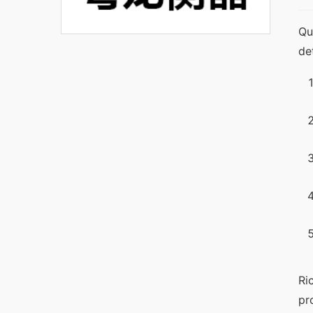
Qu
de
Ric
pr