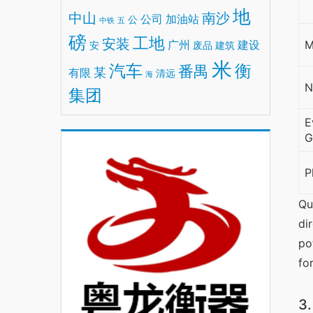
地
中山
南沙
公司
加油站
公
中铁
五
磅
工地
安装
广州
建设
M
安
废品
建筑
米
汽车
衡
番禺
某
有限
清远
海
N
集团
E
G
P
Qu
di
po
fo
3.