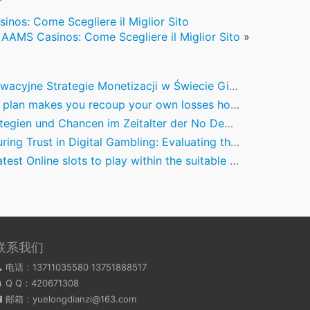
nos: Come Scegliere il Miglior Sito
AAMS Casinos: Come Scegliere il Miglior Sito
»
acyjne Strategie Monetizacji w Świecie Gier i Rozrywki Online
 makes you recoup your own losses however, requires good rather high bankroll to your workplace
ien und Chancen im Zeitalter der No Deposit Boni im Online-Casino-Markt
g Trust in Digital Gambling: Evaluating the Credibility of Online Casinos
 Online slots to play within the suitable link 2026 The ultimate Help guide to Ports
联系我们
电话：13711035580 13751888517
Q Q：
420671308
邮箱：yuelongdianzi@163.com