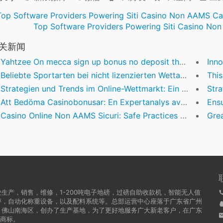
Top Software Providers Powering Siti Casino Non AAMS Casi
Top Software Providers Powering Siti Casino Non 
关新闻
Yahtzee On mecca sign up bonus no deposit the internet & Free
Innow
Beliebte Sportarten bei nicht lizenzierten Wettanbietern in Deutschland
This plan
Strategien und Trends im Online-Wettmarkt: Ein Blick auf die neuesten Entwicklungen
Strateg
Att Bedöma Casinobonusar: En Expertanalys av Spelarguide och Bonusvillkor
Ensurin
Casino Online Non AAMS Sicuri: Safe Practices for Players
Greatest
生产，销售，维修，1-200吨电子地磅，过磅自助收款机，智能无人值
秤，自动化称重设备，以及配料系统等。总部运营中心座落于广东省广州
，佛山南海区，创办了生产基地，为了更好地服务广大新老客户，在广东
牌商标。