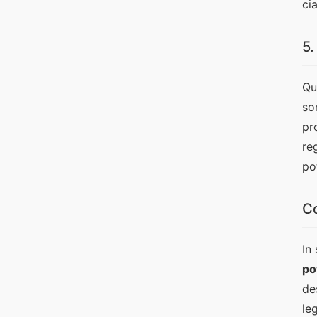
ci
5.
Qu
so
pr
re
po
C
In 
po
de
le