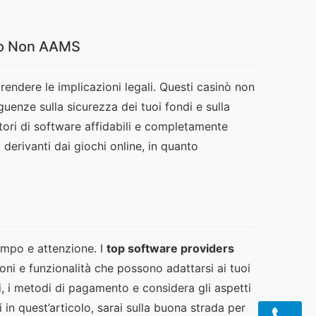
ino Non AAMS
endere le implicazioni legali. Questi casinò non 
uenze sulla sicurezza dei tuoi fondi e sulla 
itori di software affidabili e completamente 
derivanti dai giochi online, in quanto 
empo e attenzione. I 
top software providers 
oni e funzionalità che possono adattarsi ai tuoi 
i, i metodi di pagamento e considera gli aspetti 
 in quest’articolo, sarai sulla buona strada per 