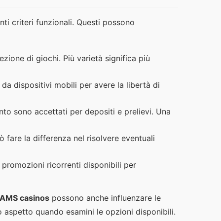
nti criteri funzionali. Questi possono 
zione di giochi. Più varietà significa più
 da dispositivi mobili per avere la libertà di
to sono accettati per depositi e prelievi. Una
 fare la differenza nel risolvere eventuali
 promozioni ricorrenti disponibili per
 AAMS casinos
 possono anche influenzare le 
o aspetto quando esamini le opzioni disponibili.