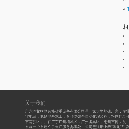
«
相
关于我们
广东粤龙联网智能称重设备有限公司是一家大型地磅厂家，专业
守地磅，地磅地基施工，各种防爆全自动化灌装秤，粉体包装
市南沙区，并在广东广州增城区，广州番禺区，惠州市博罗县
省每一个市建立了售后服务办事处，公司已注册上线“粤龙”品