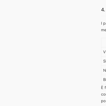
4.
I 
me
V
S
N
B
È 
co
po