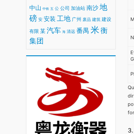
地
中山
南沙
公司
加油站
公
中铁
五
磅
工地
安装
广州
建设
M
安
废品
建筑
米
汽车
衡
番禺
某
有限
清远
海
N
集团
E
G
P
Qu
di
po
fo
3.