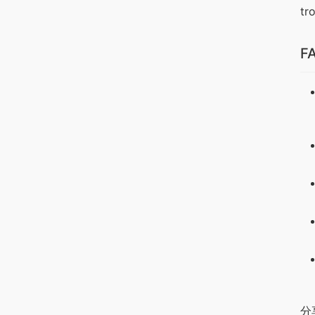
tro
F
分