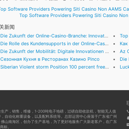
Top Software Providers Powering Siti Casino Non AAMS Casi
Top Software Providers Powering Siti Casino Non 
关新闻
Die Zukunft der Online-Casino-Branche: Innovationen, Sicherheit und Markttrends
Top 1
Die Rolle des Kundensupports in der Online-Casino-Branche: Ein Blick auf Qualität und Vertrauen
Как 
Die Zukunft der Mobilität: Digitale Innovationen und Ökologische Verantwortung
Az On
Сезонная Кухня в Ресторанах Казино Pinco
Die Bede
Siberian Violent storm Position 100 percent free Enjoy Internet casino Harbors No Download
LuckyZon
生产，销售，维修，1-200吨电子地磅，过磅自助收款机，智能无人值
秤，自动化称重设备，以及配料系统等。总部运营中心座落于广东省广州
，佛山南海区，创办了生产基地，为了更好地服务广大新老客户，在广东
牌商标。