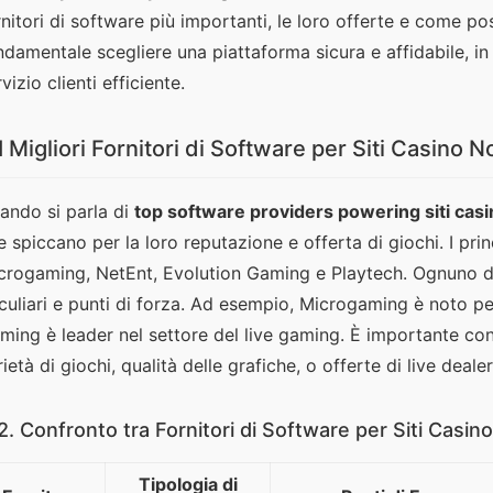
rnitori di software più importanti, le loro offerte e come po
ndamentale scegliere una piattaforma sicura e affidabile, in g
vizio clienti efficiente.
 I Migliori Fornitori di Software per Siti Casino
ando si parla di 
top software providers powering siti ca
e spiccano per la loro reputazione e offerta di giochi. I prin
crogaming, NetEnt, Evolution Gaming e Playtech. Ognuno di q
culiari e punti di forza. Ad esempio, Microgaming è noto per 
ming è leader nel settore del live gaming. È importante con
ietà di giochi, qualità delle grafiche, o offerte di live dealer
2. Confronto tra Fornitori di Software per Siti Cas
Tipologia di