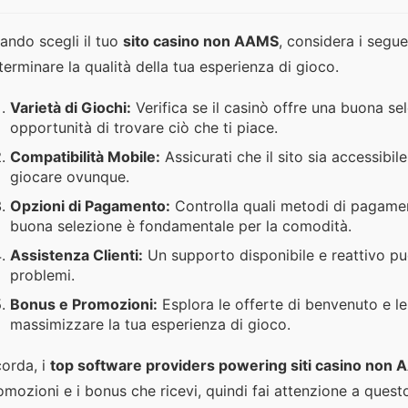
ando scegli il tuo 
sito casino non AAMS
, considera i segue
terminare la qualità della tua esperienza di gioco.
Varietà di Giochi:
Verifica se il casinò offre una buona sele
opportunità di trovare ciò che ti piace.
Compatibilità Mobile:
Assicurati che il sito sia accessibile
giocare ovunque.
Opzioni di Pagamento:
Controlla quali metodi di pagamen
buona selezione è fondamentale per la comodità.
Assistenza Clienti:
Un supporto disponibile e reattivo può
problemi.
Bonus e Promozioni:
Esplora le offerte di benvenuto e le
massimizzare la tua esperienza di gioco.
orda, i 
top software providers powering siti casino non
omozioni e i bonus che ricevi, quindi fai attenzione a quest