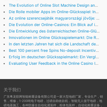
The Evolution of Online Slot Machine Design and Its Impact on Player Engagement
Die Rolle mobiler Apps im Online-Glücksspiel: Innovationen und Herausforderungen
Az online szerencsejáték magyarországi jövője: Kiváló ügyfélszolgálat és innovatív megoldások
Die Evolution der Online-Casinos: Ein Blick auf innovative Plattformen und Branchenbewertungen
Die Entwicklung des österreichischen Online-Glücksspiels: Vertrauen, Regulierung und Innovation
Innovationen im Online Glücksspielemarkt: Die Rolle von mobilen Apps bei nachhaltiger Nutzerbindung
In den letzten Jahren hat sich die Landschaft des Online-Glücksspiels in der Schweiz erheblich gewan
Best 100 percent free Spins No-deposit Incentives At aliens attack casino the Online casinos In the 2026
Erfolg im deutschen Glücksspielmarkt: Ein Vergleich der führenden Anbieter
Evaluating User Feedback in the Online Casino Industry: A Focus on Credibility and Transparency
关于我们
广东粤龙联网智能称重设备有限公司是一家大型地磅厂家，专业生产，销
售，维修，1-200吨电子地磅，过磅自助收款机，智能无人值守地磅，地
磅地基施工，各种防爆全自动化灌装秤，粉体包装秤，自动化称重设备，