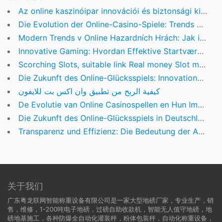
Az online kaszinóipar innovációi és biztonsági kihívásai
Die Evolution der Online-Casino-Spiele: Trends und Innovationen
Modern Trends v Online Hazardních Hrách: Jak inovace formují digitální kasina
Innovative Gaming: Hvordan Effektive Startværktøjer Transformerer Spilverdenen
Scorching Slots, suitable link Real money Slot machine & Free Gamble Trial
Die Zukunft des Online-Glücksspiels: Innovationen, Regulierung und Markttrends
كيفية الربح من تطبيق وان اكس بت للايفون
De Evolutie van Online Casinospellen en Hun Impact op de Moderne Gereedschapskist
Die Zukunft des Online-Glücksspiels in Deutschland: Regulierung, Innovationen & Verbraucherschutz
Transparenz und Effizienz: Die Bedeutung der Auszahlungsdauer im Online-Casino
关于我们
广东粤龙联网智能称重设备有限公司是一家大型地磅厂家，专业生产，销
售，维修，1-200吨电子地磅，过磅自助收款机，智能无人值守地磅，地
磅地基施工，各种防爆全自动化灌装秤，粉体包装秤，自动化称重设备，