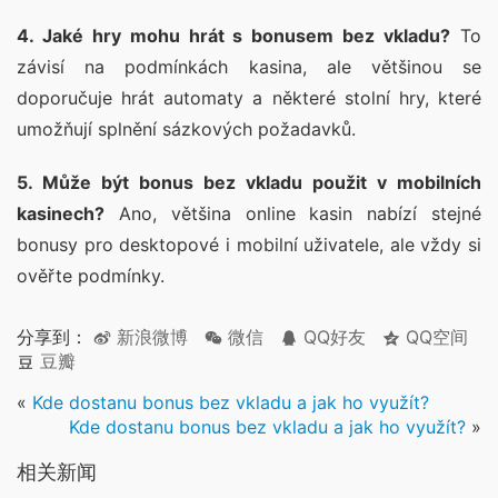
4. Jaké hry mohu hrát s bonusem bez vkladu?
 To 
závisí na podmínkách kasina, ale většinou se 
doporučuje hrát automaty a některé stolní hry, které 
umožňují splnění sázkových požadavků.
5. Může být bonus bez vkladu použit v mobilních 
kasinech?
 Ano, většina online kasin nabízí stejné 
bonusy pro desktopové i mobilní uživatele, ale vždy si 
ověřte podmínky.
分享到：
新浪微博
微信
QQ好友
QQ空间
豆瓣
«
Kde dostanu bonus bez vkladu a jak ho využít?
Kde dostanu bonus bez vkladu a jak ho využít?
»
相关新闻