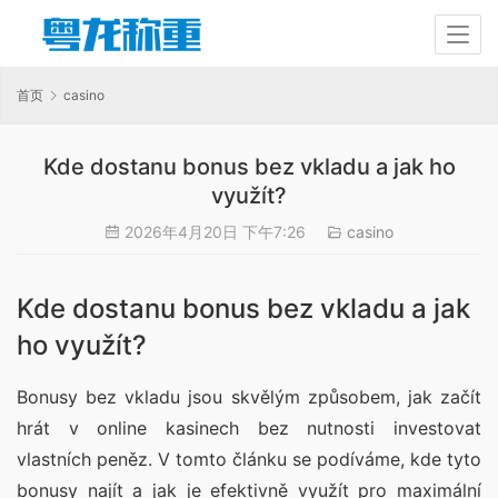
首页
casino
Kde dostanu bonus bez vkladu a jak ho
využít?
2026年4月20日 下午7:26
casino
Kde dostanu bonus bez vkladu a jak
ho využít?
Bonusy bez vkladu jsou skvělým způsobem, jak začít 
hrát v online kasinech bez nutnosti investovat 
vlastních peněz. V tomto článku se podíváme, kde tyto 
bonusy najít a jak je efektivně využít pro maximální 