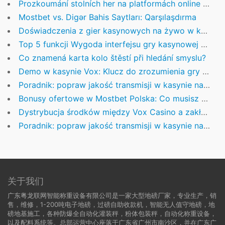
Prozkoumání stolních her na platformách online kasin v ČR
Mostbet vs. Digər Bahis Saytları: Qarşılaşdırma
Doświadczenia z gier kasynowych na żywo w kasynie Vox
Top 5 funkcji Wygoda interfejsu gry kasynowej Vox dla użytkowników
Co znamená karta kolo štěstí při hledání smyslu?
Demo w kasynie Vox: Klucz do zrozumienia gry na żywo
Poradnik: popraw jakość transmisji w kasynie na żywo Vox
Bonusy ofertowe w Mostbet Polska: Co musisz wiedzieć
Dystrybucja środków między Vox Casino a zakładem: Kluczowe zasady i praktyki
Poradnik: popraw jakość transmisji w kasynie na żywo Vox
关于我们
广东粤龙联网智能称重设备有限公司是一家大型地磅厂家，专业生产，销
售，维修，1-200吨电子地磅，过磅自助收款机，智能无人值守地磅，地
磅地基施工，各种防爆全自动化灌装秤，粉体包装秤，自动化称重设备，
以及配料系统等。总部运营中心座落于广东省广州市南沙区，并在广东广