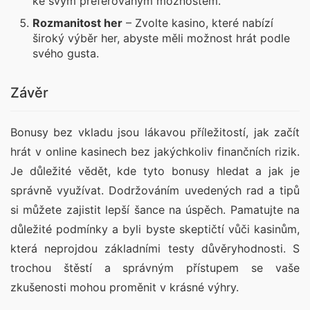
ke svým preferovaným možnostem.
Rozmanitost her
– Zvolte kasino, které nabízí
široký výběr her, abyste měli možnost hrát podle
svého gusta.
Závěr
Bonusy bez vkladu jsou lákavou příležitostí, jak začít 
hrát v online kasinech bez jakýchkoliv finančních rizik. 
Je důležité vědět, kde tyto bonusy hledat a jak je 
správně využívat. Dodržováním uvedených rad a tipů 
si můžete zajistit lepší šance na úspěch. Pamatujte na 
důležité podmínky a byli byste skeptičtí vůči kasinům, 
která neprojdou základními testy důvěryhodnosti. S 
trochou štěstí a správným přístupem se vaše 
zkušenosti mohou proměnit v krásné výhry.