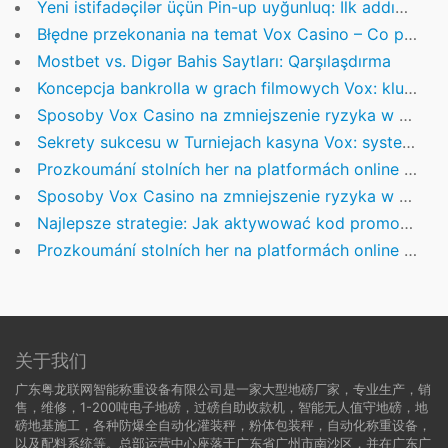
Yeni istifadəçilər üçün Pin-up uyğunluq: İlk addımlar və məsləhətlər
Błędne przekonania na temat Vox Casino – Co powinieneś wiedzieć?
Mostbet vs. Digər Bahis Saytları: Qarşılaşdırma
Koncepcja bankrolla w grach filmowych Vox: klucz do sukcesu
Sposoby Vox Casino na zmniejszenie ryzyka w zakładach sportowych
Sekrety sukcesu w Turniejach kasyna Vox: system uczestnictwa i nagród
Prozkoumání stolních her na platformách online kasin v ČR
Sposoby Vox Casino na zmniejszenie ryzyka w zakładach sportowych
Najlepsze strategie: Jak aktywować kod promocyjny kasyna Vox efektywnie?
Prozkoumání stolních her na platformách online kasin v ČR
关于我们
广东粤龙联网智能称重设备有限公司是一家大型地磅厂家，专业生产，销
售，维修，1-200吨电子地磅，过磅自助收款机，智能无人值守地磅，地
磅地基施工，各种防爆全自动化灌装秤，粉体包装秤，自动化称重设备，
以及配料系统等。总部运营中心座落于广东省广州市南沙区，并在广东广