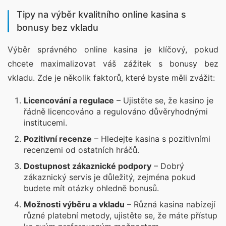
Tipy na výběr kvalitního online kasina s
bonusy bez vkladu
Výběr správného online kasina je klíčový, pokud 
chcete maximalizovat váš zážitek s bonusy bez 
vkladu. Zde je několik faktorů, které byste měli zvážit:
Licencování a regulace
– Ujistěte se, že kasino je
řádně licencováno a regulováno důvěryhodnými
institucemi.
Pozitivní recenze
– Hledejte kasina s pozitivními
recenzemi od ostatních hráčů.
Dostupnost zákaznické podpory
– Dobrý
zákaznický servis je důležitý, zejména pokud
budete mít otázky ohledně bonusů.
Možnosti výběru a vkladu
– Různá kasina nabízejí
různé platební metody, ujistěte se, že máte přístup