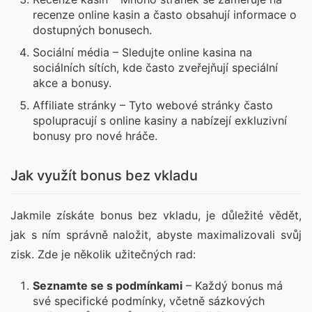
recenze online kasin a často obsahují informace o
dostupných bonusech.
Sociální média – Sledujte online kasina na
sociálních sítích, kde často zveřejňují speciální
akce a bonusy.
Affiliate stránky – Tyto webové stránky často
spolupracují s online kasiny a nabízejí exkluzivní
bonusy pro nové hráče.
Jak využít bonus bez vkladu
Jakmile získáte bonus bez vkladu, je důležité vědět, 
jak s ním správně naložit, abyste maximalizovali svůj 
zisk. Zde je několik užitečných rad:
Seznamte se s podmínkami
– Každý bonus má
své specifické podmínky, včetně sázkových