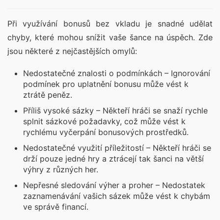
Při využívání bonusů bez vkladu je snadné udělat 
chyby, které mohou snížit vaše šance na úspěch. Zde 
jsou některé z nejčastějších omylů:
Nedostatečné znalosti o podmínkách – Ignorování
podmínek pro uplatnění bonusu může vést k
ztrátě peněz.
Příliš vysoké sázky – Někteří hráči se snaží rychle
splnit sázkové požadavky, což může vést k
rychlému vyčerpání bonusových prostředků.
Nedostatečné využití příležitostí – Někteří hráči se
drží pouze jedné hry a ztrácejí tak šanci na větší
výhry z různých her.
Nepřesné sledování výher a proher – Nedostatek
zaznamenávání vašich sázek může vést k chybám
ve správě financí.