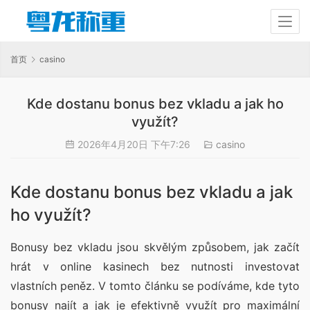
首页
casino
Kde dostanu bonus bez vkladu a jak ho
využít?
2026年4月20日 下午7:26
casino
Kde dostanu bonus bez vkladu a jak
ho využít?
Bonusy bez vkladu jsou skvělým způsobem, jak začít 
hrát v online kasinech bez nutnosti investovat 
vlastních peněz. V tomto článku se podíváme, kde tyto 
bonusy najít a jak je efektivně využít pro maximální 