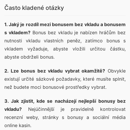
Často kladené otázky
1. Jaký je rozdíl mezi bonusem bez vkladu a bonusem 
s vkladem?
 Bonus bez vkladu je nabízen hráčům bez 
nutnosti vkladu vlastních peněz, zatímco bonus s 
vkladem vyžaduje, abyste vložili určitou částku, 
abyste obdrželi bonus.
2. Lze bonus bez vkladu vybrat okamžitě?
 Obvykle 
existují určité sázkové požadavky, které musíte splnit, 
než budete moci bonusové prostředky vybrat.
3. Jak zjistit, kde se nacházejí nejlepší bonusy bez 
vkladu?
 Nejúčinnější je pravidelně kontrolovat 
recenzní weby, stránky s bonusy a sociální média 
online kasin.