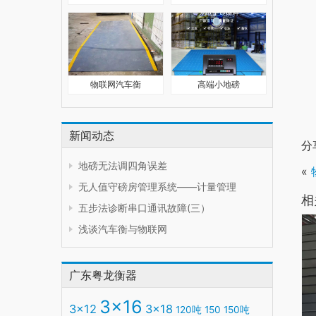
物联网汽车衡
高端小地磅
新闻动态
分
地磅无法调四角误差
«
无人值守磅房管理系统——计量管理
相
五步法诊断串口通讯故障(三）
浅谈汽车衡与物联网
广东粤龙衡器
3x16
3x12
3x18
120吨
150
150吨