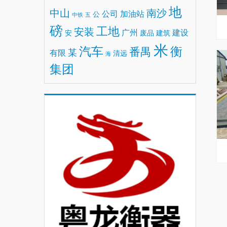
地
中山
南沙
公司
加油站
公
中铁
五
磅
工地
安装
广州
建设
安
废品
建筑
米
汽车
衡
番禺
某
有限
清远
海
集团