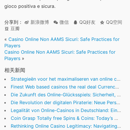
gioco positiva e sicura.
分享到：
新浪微博
微信
QQ好友
QQ空间
豆瓣
«
Casino Online Non AAMS Sicuri: Safe Practices for
Players
Casino Online Non AAMS Sicuri: Safe Practices for
Players
»
相关新闻
Strategieën voor het maximaliseren van online casinobonussen: een diepgaande analyse
Finest Web based casinos the real deal Currency 2026
Die Zukunft des Online-Glücksspiels: Sicherheit, Innovation und Vertrauen
Die Revolution der digitalen Piraterie: Neue Perspektiven auf Filesharing und Urheberrecht
Legalität von Online-Casinos in Deutschland: Ein Expertenüberblick
Coin Grasp Totally free Spins & Coins: Today’s Hyperlinks March 2026
Rethinking Online Casino Legitimacy: Navigating the Digital Gambling Landscape