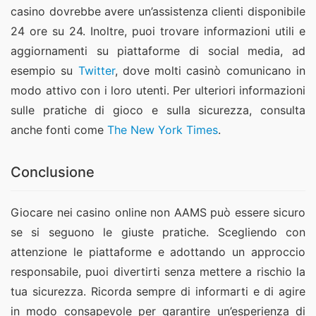
casino dovrebbe avere un’assistenza clienti disponibile 
24 ore su 24. Inoltre, puoi trovare informazioni utili e 
aggiornamenti su piattaforme di social media, ad 
esempio su 
Twitter
, dove molti casinò comunicano in 
modo attivo con i loro utenti. Per ulteriori informazioni 
sulle pratiche di gioco e sulla sicurezza, consulta 
anche fonti come 
The New York Times
.
Conclusione
Giocare nei casino online non AAMS può essere sicuro 
se si seguono le giuste pratiche. Scegliendo con 
attenzione le piattaforme e adottando un approccio 
responsabile, puoi divertirti senza mettere a rischio la 
tua sicurezza. Ricorda sempre di informarti e di agire 
in modo consapevole per garantire un’esperienza di 