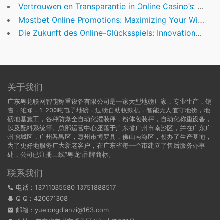
Vertrouwen en Transparantie in Online Casino’s: Het Belang van Klantbeoordelingen
Mostbet Online Promotions: Maximizing Your Winnings
Die Zukunft des Online-Glücksspiels: Innovationen im Live Casino Bereich
关于我们
广东粤龙联网智能称重设备有限公司是一家大型地磅厂家，专业生产，销
售，维修，1-200吨电子地磅，过磅自助收款机，智能无人值守地磅，地
磅地基施工，各种防爆全自动化灌装秤，粉体包装秤，自动化称重设备，
以及配料系统等。总部运营中心座落于广东省广州市南沙区，并在广东广
州增城区，广州番禺区，惠州市博罗县，佛山南海区，创办了生产基地，
为了更好地服务广大新老客户，在广东省每一个市建立了售后服务办事
处，公司已注册上线“粤龙”品牌商标。
联系我们
电话：13711035580 13751888517
Q Q：
420671308
邮箱：yuelongdianzi@163.com