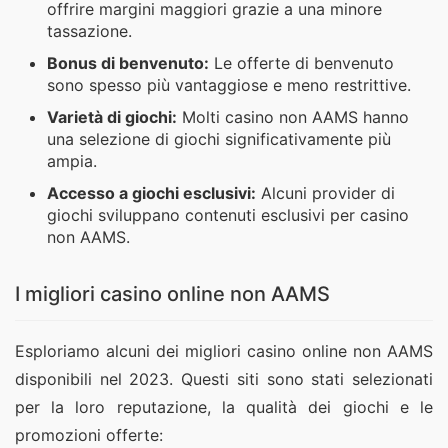
offrire margini maggiori grazie a una minore
tassazione.
Bonus di benvenuto:
Le offerte di benvenuto
sono spesso più vantaggiose e meno restrittive.
Varietà di giochi:
Molti casino non AAMS hanno
una selezione di giochi significativamente più
ampia.
Accesso a giochi esclusivi:
Alcuni provider di
giochi sviluppano contenuti esclusivi per casino
non AAMS.
I migliori casino online non AAMS
Esploriamo alcuni dei migliori casino online non AAMS 
disponibili nel 2023. Questi siti sono stati selezionati 
per la loro reputazione, la qualità dei giochi e le 
promozioni offerte: