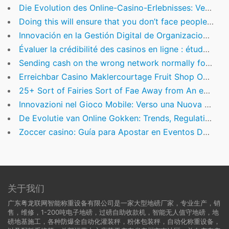
Die Evolution des Online-Casino-Erlebnisses: Vertrauen, Transparenz und Innovation
Doing this will ensure that you don’t face people difficulties with your instalments in the future
Innovación en la Gestión Digital de Organizaciones Culturales y Comunitarias
Évaluer la crédibilité des casinos en ligne : étude approfondie de PoseidonWin et de son environnement réglementaire
Sending cash on the wrong network normally form they have been permanently lost
Erreichbar Casino Maklercourtage Fruit Shop Online -Slot exklusive Einzahlung 2026 No Abschlagzahlung Maklercourtage Codes
25+ Sort of Fairies Sort of Fae Away from An excellent-Z
Innovazioni nel Gioco Mobile: Verso una Nuova Era di Esperienze Immersive
De Evolutie van Online Gokken: Trends, Regulaties en Verantwoord Spelen
Zoccer casino: Guía para Apostar en Eventos Deportivos
关于我们
广东粤龙联网智能称重设备有限公司是一家大型地磅厂家，专业生产，销
售，维修，1-200吨电子地磅，过磅自助收款机，智能无人值守地磅，地
磅地基施工，各种防爆全自动化灌装秤，粉体包装秤，自动化称重设备，