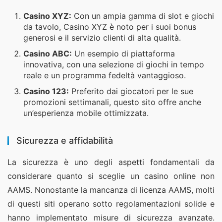
Casino XYZ:
Con un ampia gamma di slot e giochi
da tavolo, Casino XYZ è noto per i suoi bonus
generosi e il servizio clienti di alta qualità.
Casino ABC:
Un esempio di piattaforma
innovativa, con una selezione di giochi in tempo
reale e un programma fedeltà vantaggioso.
Casino 123:
Preferito dai giocatori per le sue
promozioni settimanali, questo sito offre anche
un’esperienza mobile ottimizzata.
Sicurezza e affidabilità
La sicurezza è uno degli aspetti fondamentali da 
considerare quanto si sceglie un casino online non 
AAMS. Nonostante la mancanza di licenza AAMS, molti 
di questi siti operano sotto regolamentazioni solide e 
hanno implementato misure di sicurezza avanzate. 