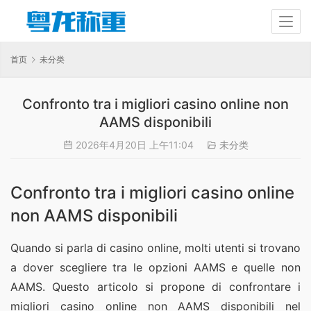
首页
未分类
Confronto tra i migliori casino online non
AAMS disponibili
2026年4月20日 上午11:04
未分类
Confronto tra i migliori casino online
non AAMS disponibili
Quando si parla di casino online, molti utenti si trovano 
a dover scegliere tra le opzioni AAMS e quelle non 
AAMS. Questo articolo si propone di confrontare i 
migliori casino online non AAMS disponibili nel 