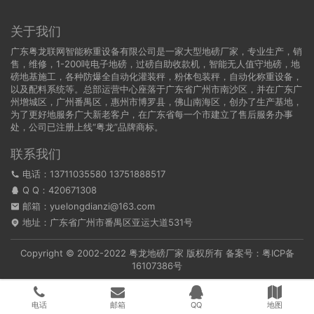
关于我们
广东粤龙联网智能称重设备有限公司是一家大型地磅厂家，专业生产，销
售，维修，1-200吨电子地磅，过磅自助收款机，智能无人值守地磅，地
磅地基施工，各种防爆全自动化灌装秤，粉体包装秤，自动化称重设备，
以及配料系统等。总部运营中心座落于广东省广州市南沙区，并在广东广
州增城区，广州番禺区，惠州市博罗县，佛山南海区，创办了生产基地，
为了更好地服务广大新老客户，在广东省每一个市建立了售后服务办事
处，公司已注册上线“粤龙”品牌商标。
联系我们
电话：13711035580 13751888517
Q Q：
420671308
邮箱：yuelongdianzi@163.com
地址：广东省广州市番禺区亚运大道531号
Copyright © 2002-2022
粤龙地磅厂家
版权所有 备案号：
粤ICP备
16107386号
电话
邮箱
QQ
地图