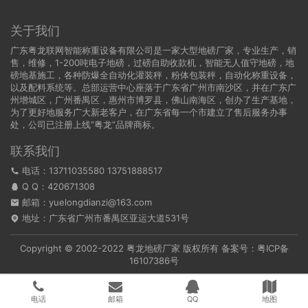
关于我们
广东粤龙联网智能称重设备有限公司是一家大型地磅厂家，专业生产，销
售，维修，1-200吨电子地磅，过磅自助收款机，智能无人值守地磅，地
磅地基施工，各种防爆全自动化灌装秤，粉体包装秤，自动化称重设备，
以及配料系统等。总部运营中心座落于广东省广州市南沙区，并在广东广
州增城区，广州番禺区，惠州市博罗县，佛山南海区，创办了生产基地，
为了更好地服务广大新老客户，在广东省每一个市建立了售后服务办事
处，公司已注册上线“粤龙”品牌商标。
联系我们
电话：13711035580 13751888517
Q Q：
420671308
邮箱：yuelongdianzi@163.com
地址：广东省广州市番禺区亚运大道531号
Copyright © 2002-2022
粤龙地磅厂家
版权所有 备案号：
粤ICP备
16107386号
电话
邮箱
QQ
地图