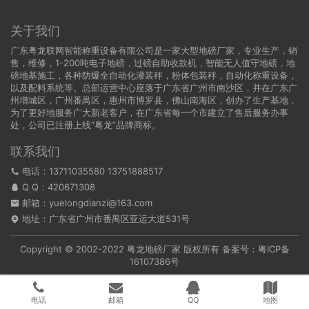
关于我们
广东粤龙联网智能称重设备有限公司是一家大型地磅厂家，专业生产，销
售，维修，1-200吨电子地磅，过磅自助收款机，智能无人值守地磅，地
磅地基施工，各种防爆全自动化灌装秤，粉体包装秤，自动化称重设备，
以及配料系统等。总部运营中心座落于广东省广州市南沙区，并在广东广
州增城区，广州番禺区，惠州市博罗县，佛山南海区，创办了生产基地，
为了更好地服务广大新老客户，在广东省每一个市建立了售后服务办事
处，公司已注册上线“粤龙”品牌商标。
联系我们
电话：13711035580 13751888517
Q Q：
420671308
邮箱：yuelongdianzi@163.com
地址：广东省广州市番禺区亚运大道531号
Copyright © 2002-2022
粤龙地磅厂家
版权所有 备案号：
粤ICP备
16107386号
电话
邮箱
QQ
地图