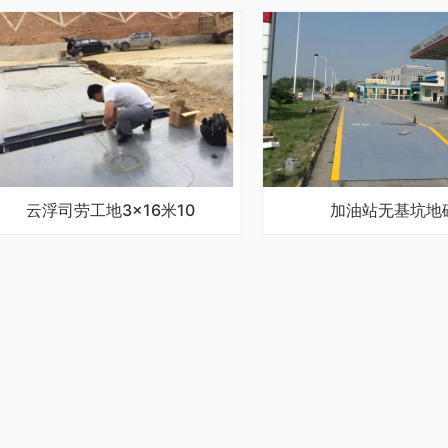
云浮司劳工地3×16米10
加油站无基坑地