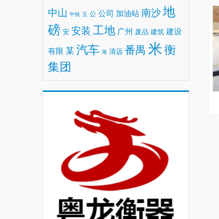
地
中山
南沙
公司
加油站
公
中铁
五
磅
工地
安装
广州
建设
安
废品
建筑
米
汽车
衡
番禺
某
有限
清远
海
集团