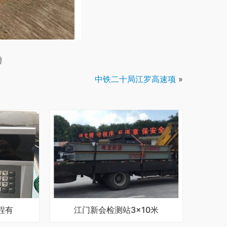
瓣
中铁二十局江罗高速项
»
程有
江门新会检测站3×10米