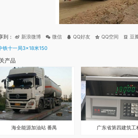
享到：
新浪微博
微信
QQ好友
QQ空间
豆
中铁十一局3×18米150
关产品
海全能源加油站 番禺
广东省第四建筑工