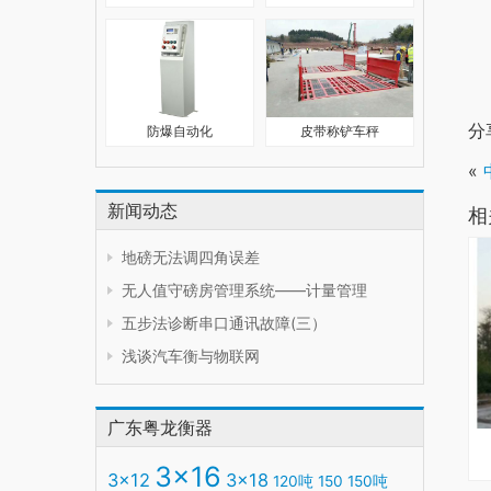
分
防爆自动化
皮带称铲车秤
«
新闻动态
相
地磅无法调四角误差
无人值守磅房管理系统——计量管理
五步法诊断串口通讯故障(三）
浅谈汽车衡与物联网
广东粤龙衡器
3x16
3x12
3x18
120吨
150
150吨