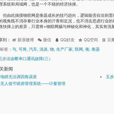
理系统和局域网，也是一个不错的经济抉择。
由此揣摸物联网是衡器成长的技巧趋向，逻辑能否自洽则需商
的视角既不消存眷行业本身的汗青和近况，也不消去思虑行业的
路抉择上的差异，只需将+物联网赐与神秘化和神化，其实有洗
享到：
新浪微博
微信
QQ好友
QQ空间
豆
标签：
与
,
可将
,
汽车
,
浅谈
,
物
,
生产厂家
,
联网
,
衡
,
衡器
五步法诊断串口通讯故障(三）
关新闻
地磅无法调四角误差
五步
无人值守磅房管理系统——计量管理