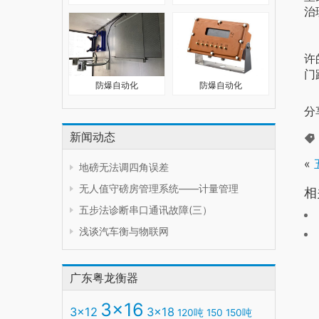
治
但
许
门
防爆自动化
防爆自动化
分
新闻动态
«
地磅无法调四角误差
无人值守磅房管理系统——计量管理
相
五步法诊断串口通讯故障(三）
浅谈汽车衡与物联网
广东粤龙衡器
3x16
3x12
3x18
120吨
150
150吨