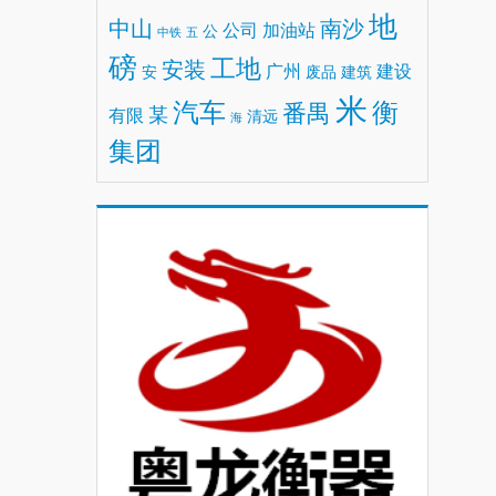
地
中山
南沙
公司
加油站
公
中铁
五
磅
工地
安装
广州
建设
安
废品
建筑
米
汽车
衡
番禺
某
有限
清远
海
集团