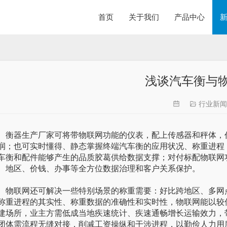
首页
关于我们
产品中心
浅谈汽车衡与
行业新闻
器生产厂家可将带物联网功能的仪表，配上传感器和秤体，作
润；也可实时懂得、静态掌握终端汽车衡的应用状况、称重进程
车衡和配件能够产生的品质胶葛供给数据支撑；对付标配物联网
、地区、价钱、办事等全方位数据治理和客户关系保护。
联网还可解决一些特别场景的称重需要：好比跨地区、多网点
称重进程的其实性、称重数据的准确性和实时性，物联网能以较
建场所，业主方需低成当地疾速统计、疾速通畅增长运输效力，
团体需流程无缝对接，削减工资操纵和干涉进程，以勤俭人力用