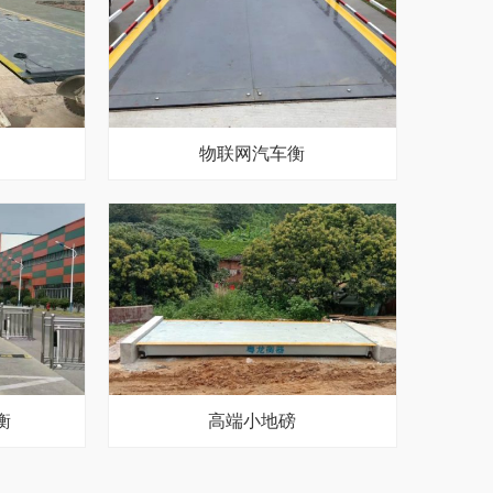
物联网汽车衡
衡
高端小地磅