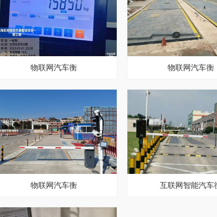
物联网汽车衡
物联网汽车衡
物联网汽车衡
互联网智能汽车