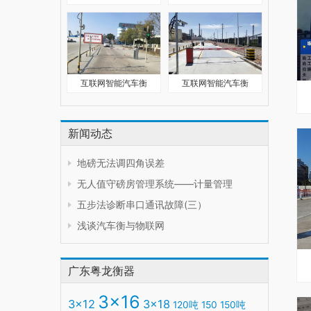
互联网智能汽车衡
互联网智能汽车衡
新闻动态
地磅无法调四角误差
无人值守磅房管理系统——计量管理
五步法诊断串口通讯故障(三）
浅谈汽车衡与物联网
广东粤龙衡器
3x16
3x12
3x18
120吨
150
150吨