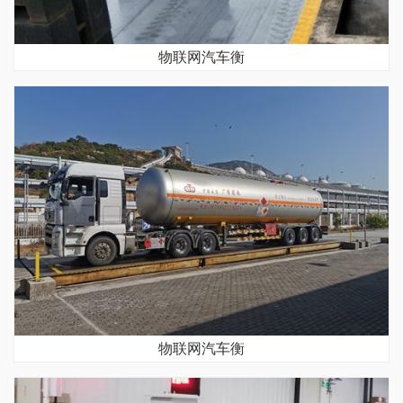
物联网汽车衡
物联网汽车衡