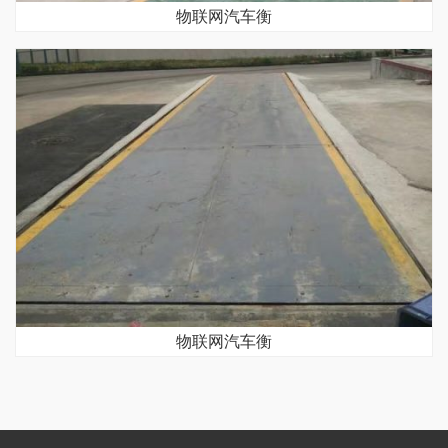
物联网汽车衡
物联网汽车衡