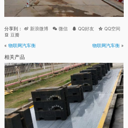
分享到：
新浪微博
微信
QQ好友
QQ空间
豆瓣
«
物联网汽车衡
物联网汽车衡
»
相关产品