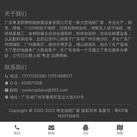
关于我们
广东粤龙联网智能称重设备有限公司是一家大型地磅厂家，专业生产，销
售，维修，1-200吨电子地磅，过磅自助收款机，智能无人值守地磅，地
磅地基施工，各种防爆全自动化灌装秤，粉体包装秤，自动化称重设备，
以及配料系统等。总部运营中心座落于广东省广州市南沙区，并在广东广
州增城区，广州番禺区，惠州市博罗县，佛山南海区，创办了生产基地，
为了更好地服务广大新老客户，在广东省每一个市建立了售后服务办事
处，公司已注册上线“粤龙”品牌商标。
联系我们
电话：13711035580 13751888517
Q Q：
420671308
邮箱：yuelongdianzi@163.com
地址：广东省广州市番禺区亚运大道531号
Copyright © 2002-2022
粤龙地磅厂家
版权所有 备案号：
粤ICP备
16107386号
电话
邮箱
QQ
地图