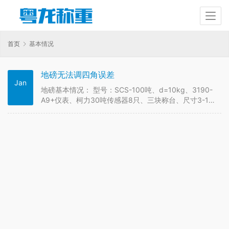
首页
基本情况
地磅无法调四角误差
Jan
地磅基本情况： 型号：SCS-100吨、d=10kg、3190-
A9+仪表、柯力30吨传感器8只、三块称台、尺寸3-16
米 现场检查步骤： 1、查看安装：粗查传感器钢球位置
及限位等正常 2、重车查看脚差，20吨