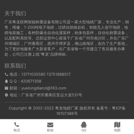
关于我们
广东粤龙联网智能称重设备有限公司是一家大型地磅厂家，专业生产，销
售，维修，1-200吨电子地磅，过磅自助收款机，智能无人值守地磅，地
磅地基施工，各种防爆全自动化灌装秤，粉体包装秤，自动化称重设备，
以及配料系统等。总部运营中心座落于广东省广州市南沙区，并在广东广
州增城区，广州番禺区，惠州市博罗县，佛山南海区，创办了生产基地，
为了更好地服务广大新老客户，在广东省每一个市建立了售后服务办事
处，公司已注册上线“粤龙”品牌商标。
联系我们
电话：13711035580 13751888517
Q Q：
420671308
邮箱：yuelongdianzi@163.com
地址：广东省广州市番禺区亚运大道531号
Copyright © 2002-2022
粤龙地磅厂家
版权所有 备案号：
粤ICP备
16107386号
电话
邮箱
QQ
地图