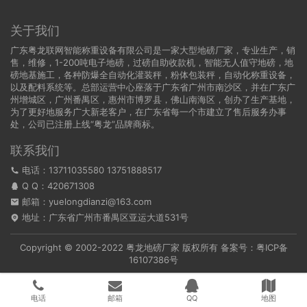
关于我们
广东粤龙联网智能称重设备有限公司是一家大型地磅厂家，专业生产，销
售，维修，1-200吨电子地磅，过磅自助收款机，智能无人值守地磅，地
磅地基施工，各种防爆全自动化灌装秤，粉体包装秤，自动化称重设备，
以及配料系统等。总部运营中心座落于广东省广州市南沙区，并在广东广
州增城区，广州番禺区，惠州市博罗县，佛山南海区，创办了生产基地，
为了更好地服务广大新老客户，在广东省每一个市建立了售后服务办事
处，公司已注册上线“粤龙”品牌商标。
联系我们
电话：13711035580 13751888517
Q Q：
420671308
邮箱：yuelongdianzi@163.com
地址：广东省广州市番禺区亚运大道531号
Copyright © 2002-2022
粤龙地磅厂家
版权所有 备案号：
粤ICP备
16107386号
电话
邮箱
QQ
地图