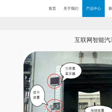
首页
关于我们
产品中心
互联网智能汽