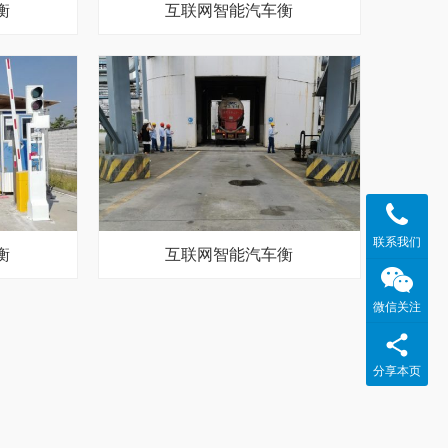
衡
互联网智能汽车衡
联系我们
衡
互联网智能汽车衡
微信关注
分享本页