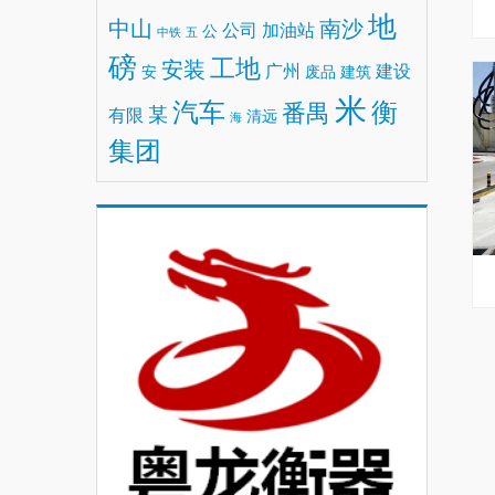
地
中山
南沙
公司
加油站
公
中铁
五
磅
工地
安装
广州
建设
安
废品
建筑
米
汽车
衡
番禺
某
有限
清远
海
集团