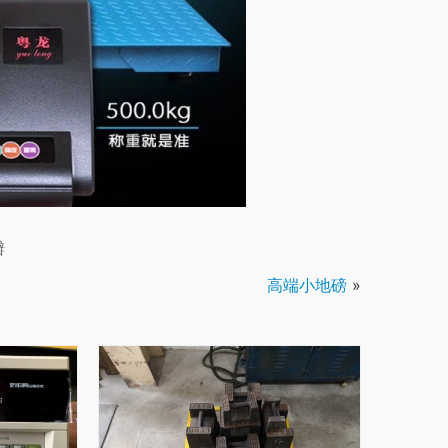
瓣
高端小地磅
»