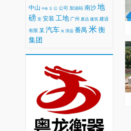
地
中山
南沙
公司
加油站
公
中铁
五
磅
工地
安装
广州
建设
安
废品
建筑
米
汽车
衡
番禺
某
有限
清远
海
集团