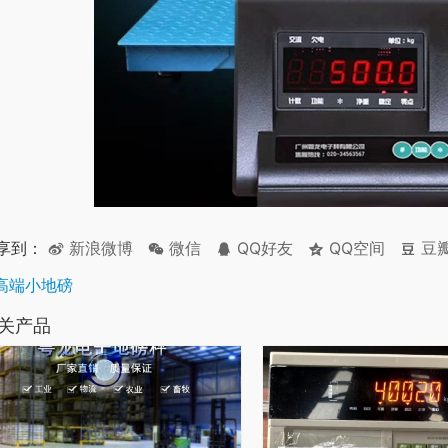
享到：
新浪微博
微信
QQ好友
QQ空间
豆
高端小地磅
关产品