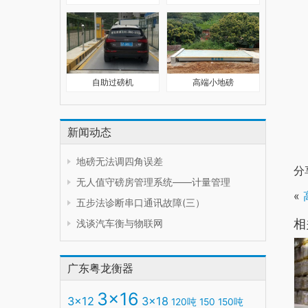
自助过磅机
高端小地磅
新闻动态
地磅无法调四角误差
分
无人值守磅房管理系统——计量管理
«
五步法诊断串口通讯故障(三）
相
浅谈汽车衡与物联网
广东粤龙衡器
3x16
3x12
3x18
120吨
150
150吨