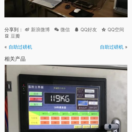
分享到：
新浪微博
微信
QQ好友
QQ空间
豆瓣
«
自助过磅机
自助过磅机
»
相关产品