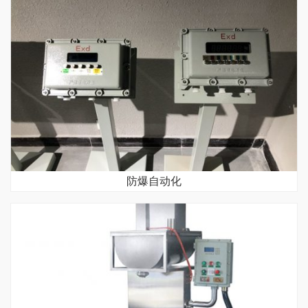
防爆自动化