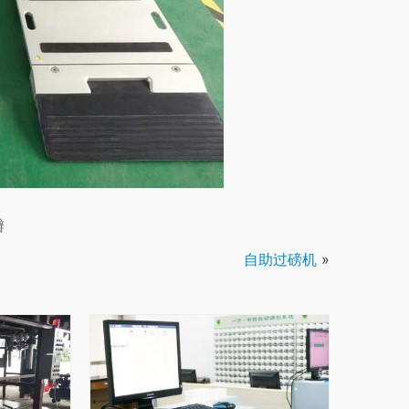
瓣
自助过磅机
»