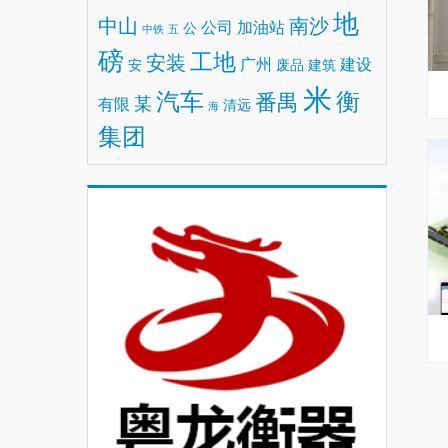
地
中山
南沙
公司
加油站
公
中铁
五
磅
工地
安装
广州
建设
安
废品
建筑
米
汽车
衡
番禺
某
有限
清远
海
集团