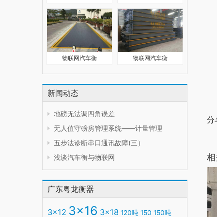
物联网汽车衡
物联网汽车衡
新闻动态
地磅无法调四角误差
分
无人值守磅房管理系统——计量管理
五步法诊断串口通讯故障(三）
相
浅谈汽车衡与物联网
广东粤龙衡器
3x16
3x12
3x18
120吨
150
150吨