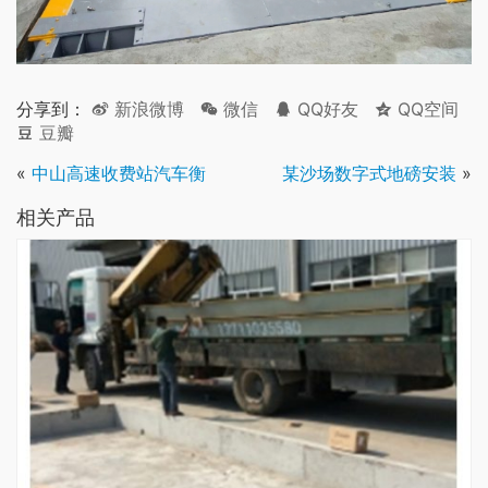
分享到：
新浪微博
微信
QQ好友
QQ空间
豆瓣
«
中山高速收费站汽车衡
某沙场数字式地磅安装
»
相关产品