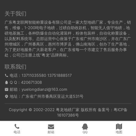
关于我们
广东粤龙联网智能称重设备有限公司是一家大型地磅厂家，专业生产，销
售，维修，1-200吨电子地磅，过磅自助收款机，智能无人值守地磅，地
磅地基施工，各种防爆全自动化灌装秤，粉体包装秤，自动化称重设备，
以及配料系统等。总部运营中心座落于广东省广州市南沙区，并在广东广
州增城区，广州番禺区，惠州市博罗县，佛山南海区，创办了生产基地，
为了更好地服务广大新老客户，在广东省每一个市建立了售后服务办事
处，公司已注册上线“粤龙”品牌商标。
联系我们
电话：13711035580 13751888517
Q Q：
420671308
邮箱：yuelongdianzi@163.com
地址：广东省广州市番禺区亚运大道531号
Copyright © 2002-2022
粤龙地磅厂家
版权所有 备案号：
粤ICP备
16107386号
电话
邮箱
QQ
地图