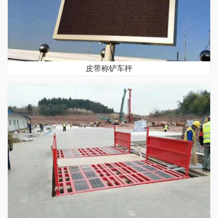
皮带称铲车秤