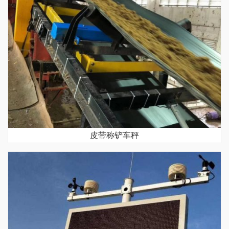
皮带称铲车秤